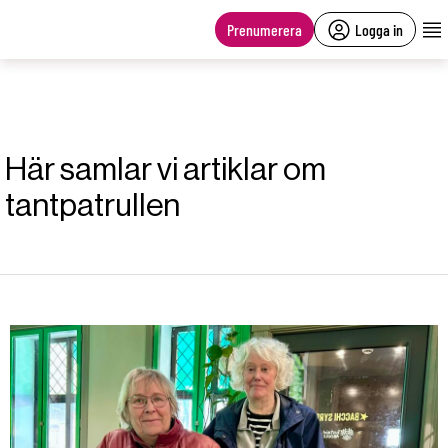
main
content
Prenumerera
Logga in
Här samlar vi artiklar om
tantpatrullen