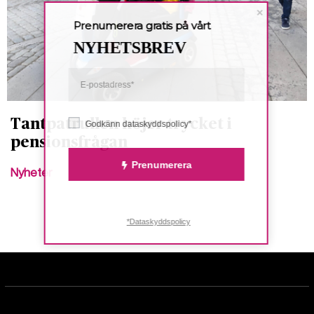
Prenumerera gratis på vårt
NYHETSBREV
Tantpatrullen höjer trycket i
Godkänn dataskyddspolicy*
pensionsfrågan
Prenumerera
Nyheter
*Dataskyddspolicy