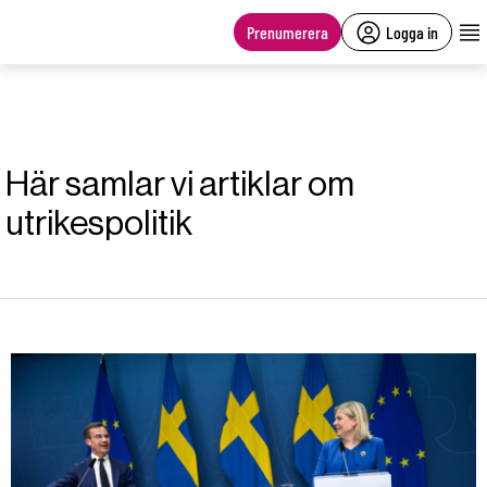
main
content
Prenumerera
Logga in
Här samlar vi artiklar om
utrikespolitik