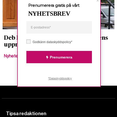
Prenumerera gratis på vårt
NYHETSBREV
Deb Haaland levererar för urfolkens
Godkänn dataskyddspolicy*
upprättelse
Nyheter
Prenumerera
*Dataskyddspolicy
Tipsa redaktionen