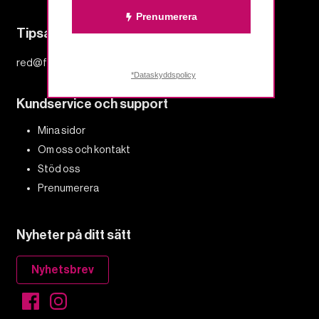
Prenumerera
Tipsa redaktionen
red@fempers.se
*Dataskyddspolicy
Kundservice och support
Mina sidor
Om oss och kontakt
Stöd oss
Prenumerera
Nyheter på ditt sätt
Nyhetsbrev