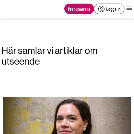
main
content
Prenumerera
Logga in
Här samlar vi artiklar om
utseende