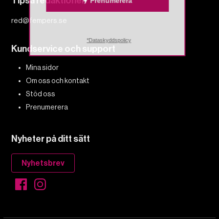
Tipsa redaktionen
Prenumerera
red@fempers.se
*Dataskyddspolicy
Kundservice och support
Mina sidor
Om oss och kontakt
Stöd oss
Prenumerera
Nyheter på ditt sätt
Nyhetsbrev