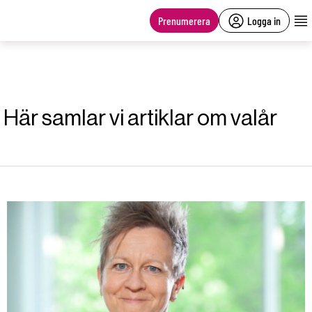
main
content
Prenumerera
Logga in
Här samlar vi artiklar om valår