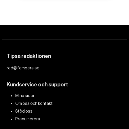
Tipsa redaktionen
red@fempers.se
Kundservice och support
Mina sidor
Om oss och kontakt
Stöd oss
Prenumerera