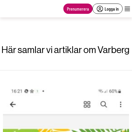
main
content
Prenumerera
Logga in
Här samlar vi artiklar om Varberg