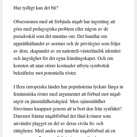
Hur tydligt kan det bli?
Obsessionen med att förbjuda niqab har ingenting att
göra med pedagogiska problem eller någon av de
pseudoskäl som det mumlas om. Det handlar om
upprätthållandet av normer och de privilegier som följer
av dem, skapandet av en nationell-västerländsk identitet
och ängslighet för det egna främlingskapet. Och om
konsten att utan större kostnader utbyta symbolisk
bekräftelse mot potentiella röster.
I flera europeiska länder har populisterna lyckats fånga in
feministiska röster med argumentet att förbud mot niqab
utgör en jämställdhetsåtgärd. Men ojämställdhet
försvinner knappast genom att ta bort den från synfältet?
Däremot fråntar niqabförbud det fåtal kvinnor som
använder plagget en del av deras civila fri- och
rättigheter. Med andra ord innebär niqabförbud att en