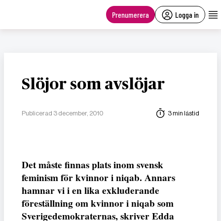
main
content
Prenumerera
Logga in
Slöjor som avslöjar
Publicerad 3 december, 2010
3 min lästid
Det måste finnas plats inom svensk
feminism för kvinnor i niqab. Annars
hamnar vi i en lika exkluderande
föreställning om kvinnor i niqab som
Sverigedemokraternas, skriver Edda