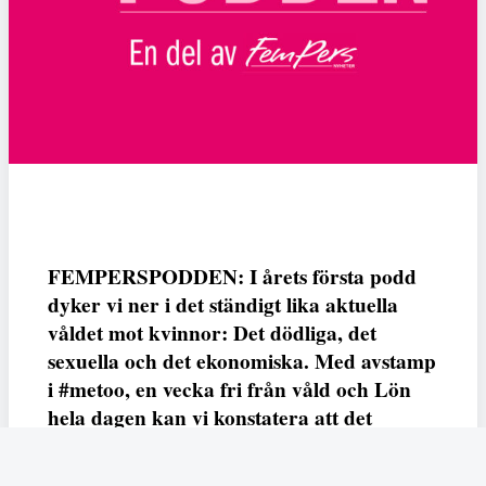
FEMPERSPODDEN: I årets första podd
dyker vi ner i det ständigt lika aktuella
våldet mot kvinnor: Det dödliga, det
sexuella och det ekonomiska. Med avstamp
i #metoo, en vecka fri från våld och Lön
hela dagen kan vi konstatera att det
varken saknas kunskap, data eller behov.
Vi efterlyser våldsprevention, ursäkter och