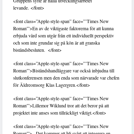
Gruppens syfte är hålla utvecklingsarbetet
levande. </font>
<font class=”Apple-style-span” face=”’Times New
Roman'”>En av de viktigaste faktorerna för att kunna
erbjuda vård som utgår från ett individuellt perspektiv
och som inte grundar sig på kön är att granska
biståndsbesluten. </font>
<font class=”Apple-style-span” face=”’Times New
Roman'”>Biståndshandläggare var också inbjudna till
slutkonferensen men den enda som närvarade var chefen
för Äldreomsorg Klas Lagergren.</font>
<font class=”Apple-style-span” face=”’Times New
Roman'”>Lillemor Wiklund tror att det beror på att
projektet inte anses som tillräckligt viktigt.</font>
<font class=”Apple-style-span” face=”’Times New
Roman'”>– Det kommer att bli svårt att integrera en