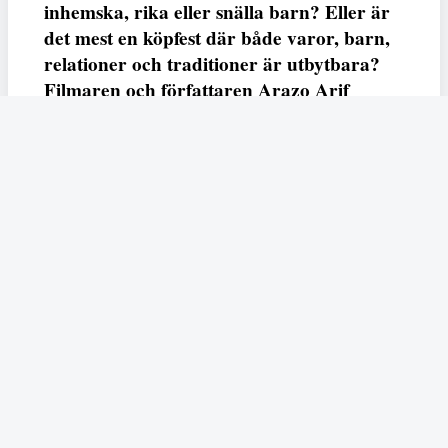
inhemska, rika eller snälla barn? Eller är
det mest en köpfest där både varor, barn,
relationer och traditioner är utbytbara?
Filmaren och författaren Arazo Arif
adresserar samtliga frågor i den första
svenska julfilmen ur ett migrantperspektiv
– En juldröm – som hade premiär i SVT
23 december.
Fempers
Fempers evenemang
Dela
Arazo
I veckans podd möter vi författaren och filmaren
Arif
som är aktuell med nya kortfilmen
En juldröm
som
hade premiär i SVT under julen. Filmen handlar den