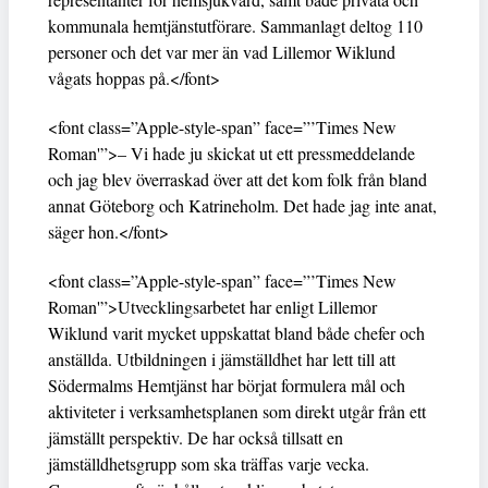
kommunala hemtjänstutförare. Sammanlagt deltog 110
personer och det var mer än vad Lillemor Wiklund
vågats hoppas på.</font>
<font class=”Apple-style-span” face=”’Times New
Roman'”>– Vi hade ju skickat ut ett pressmeddelande
och jag blev överraskad över att det kom folk från bland
annat Göteborg och Katrineholm. Det hade jag inte anat,
säger hon.</font>
<font class=”Apple-style-span” face=”’Times New
Roman'”>Utvecklingsarbetet har enligt Lillemor
Wiklund varit mycket uppskattat bland både chefer och
anställda. Utbildningen i jämställdhet har lett till att
Södermalms Hemtjänst har börjat formulera mål och
aktiviteter i verksamhetsplanen som direkt utgår från ett
jämställt perspektiv. De har också tillsatt en
jämställdhetsgrupp som ska träffas varje vecka.