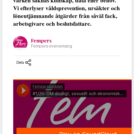
varken saknas kunskap, data eller behov.
Vi efterlyser våldsprevention, ursäkter och
löneutjämnande åtgärder från såväl fack,
arbetsgivare och beslutsfattare.
Fempers
Fempers evenemang
Dela