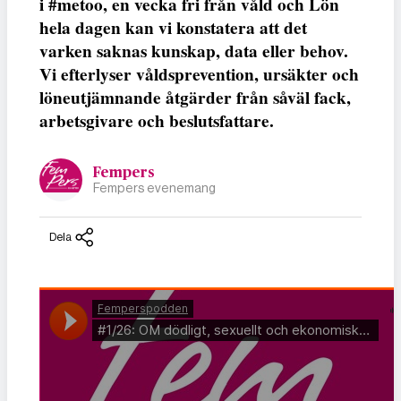
i #metoo, en vecka fri från våld och Lön
hela dagen kan vi konstatera att det
varken saknas kunskap, data eller behov.
Vi efterlyser våldsprevention, ursäkter och
löneutjämnande åtgärder från såväl fack,
arbetsgivare och beslutsfattare.
Fempers
Fempers evenemang
Dela