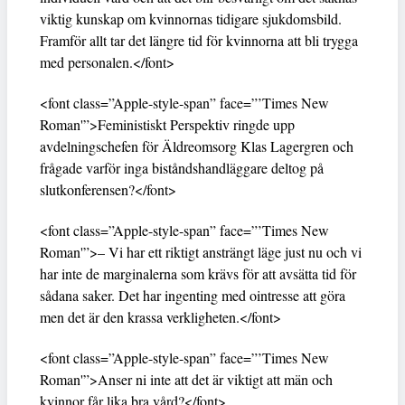
viktig kunskap om kvinnornas tidigare sjukdomsbild.
Framför allt tar det längre tid för kvinnorna att bli trygga
med personalen.</font>
<font class=”Apple-style-span” face=”’Times New
Roman'”>Feministiskt Perspektiv ringde upp
avdelningschefen för Äldreomsorg Klas Lagergren och
frågade varför inga biståndshandläggare deltog på
slutkonferensen?</font>
<font class=”Apple-style-span” face=”’Times New
Roman'”>– Vi har ett riktigt ansträngt läge just nu och vi
har inte de marginalerna som krävs för att avsätta tid för
sådana saker. Det har ingenting med ointresse att göra
men det är den krassa verkligheten.</font>
<font class=”Apple-style-span” face=”’Times New
Roman'”>Anser ni inte att det är viktigt att män och
kvinnor får lika bra vård?</font>