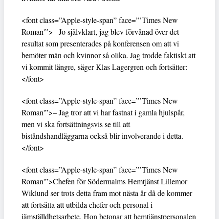
<font class=”Apple-style-span” face=”’Times New
Roman'”>– Jo självklart, jag blev förvånad över det
resultat som presenterades på konferensen om att vi
bemöter män och kvinnor så olika. Jag trodde faktiskt att
vi kommit längre, säger Klas Lagergren och fortsätter:
</font>
<font class=”Apple-style-span” face=”’Times New
Roman'”>– Jag tror att vi har fastnat i gamla hjulspår,
men vi ska fortsättningsvis se till att
biståndshandläggarna också blir involverande i detta.
</font>
<font class=”Apple-style-span” face=”’Times New
Roman'”>Chefen för Södermalms Hemtjänst Lillemor
Wiklund ser trots detta fram mot nästa år då de kommer
att fortsätta att utbilda chefer och personal i
jämställdhetsarbete. Hon betonar att hemtjänstpersonalen