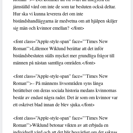
jämställd vård om inte de som tar besluten också deltar.
Hur ska vi kunna leverera det om inte
biståndshandläggarna är medvetna om att hjälpen skiljer
sig män och kvinnor emellan? </font>
<font class=”Apple-style-span” face=”’Times New
Roman'”>Lillemor Wiklund berättar att det inför
biståndsbesluten ställs mycket mer grundliga frågor till
männen på nästan samtliga områden.</font>
<font class=”Apple-style-span” face=”’Times New
Roman'”>– På männens livsområden syns långa
berättelser om deras sociala historia medans kvinnornas
består av endast några rader. Det är som om kvinnor var
ett oskrivet blad innan de blev sjuka.</font>
<font class=”Apple-style-span” face=”’Times New
Roman'”>Wiklund betonar vikten av att erbjuda en
individuell vård och att det blir besvärligt om det saknas