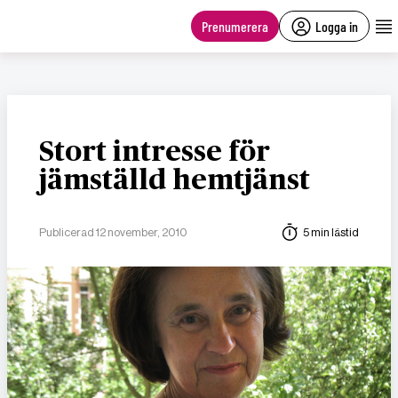
main
content
Prenumerera
Logga in
Stort intresse för
jämställd hemtjänst
Publicerad 12 november, 2010
5 min lästid