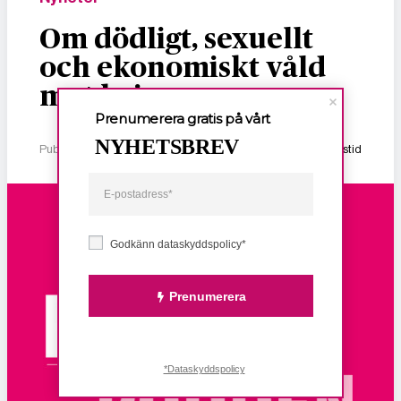
Om dödligt, sexuellt
och ekonomiskt våld
mot kvinnor
Prenumerera gratis på vårt
NYHETSBREV
Publicerad 2 januari, 2026
1 min lästid
Godkänn dataskyddspolicy*
Prenumerera
*Dataskyddspolicy