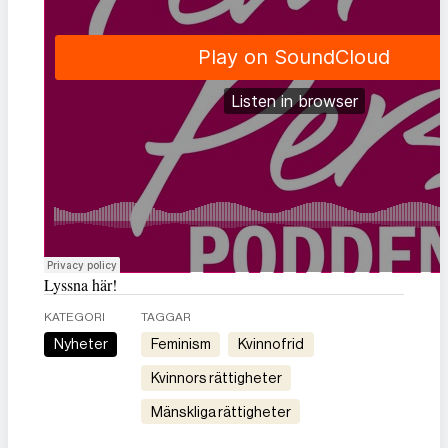
Lyssna här!
KATEGORI
TAGGAR
Nyheter
feminism
kvinnofrid
kvinnors rättigheter
mänskliga rättigheter