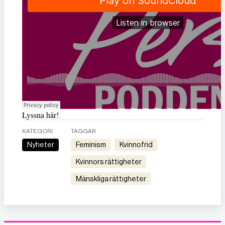
Lyssna här!
KATEGORI
TAGGAR
Nyheter
feminism
kvinnofrid
kvinnors rättigheter
mänskliga rättigheter