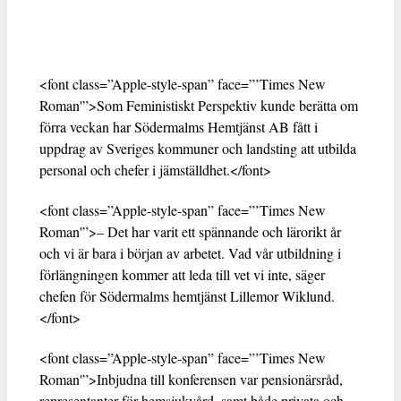
<font class=”Apple-style-span” face=”’Times New
Roman'”>Som Feministiskt Perspektiv kunde berätta om
förra veckan har Södermalms Hemtjänst AB fått i
uppdrag av Sveriges kommuner och landsting att utbilda
personal och chefer i jämställdhet.</font>
<font class=”Apple-style-span” face=”’Times New
Roman'”>– Det har varit ett spännande och lärorikt år
och vi är bara i början av arbetet. Vad vår utbildning i
förlängningen kommer att leda till vet vi inte, säger
chefen för Södermalms hemtjänst Lillemor Wiklund.
</font>
<font class=”Apple-style-span” face=”’Times New
Roman'”>Inbjudna till konferensen var pensionärsråd,
representanter för hemsjukvård, samt både privata och