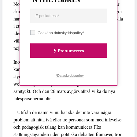
Nomineringsförfarandet har varit att de som kandiderar
ska nominera sig själva – i princip. Det betyder att några
har blivit tipsade om att kandidera och då har de fått fylla
i ett webb-fomulär, om de har varit intresserade. En av
idéerna med detta nomineringssystem är att slippa det
Godkänn dataskyddspolicy*
välkända beteendet med hugade kandidater som säger
nej, nej, nej och nej innan de säger JA.
Prenumerera
Inom den närmaste tiden kommer namnen på
kandidaterna till talespersoner och kandidater till
styrelsen att presenteras på FI:s medlemsforum på
*Dataskyddspolicy
webben. Självklart presenteras ingen som inte har
samtyckt. Och den 26 mars avgörs alltså vilka de nya
talespersonerna blir.
– Utifrån de namn vi nu har ska det inte vara några
problem att hitta två eller tre personer som med inlevelse
och pedagogisk talang kan kommunicera FI:s
ställningstaganden i den politiska debatten framöver, tror