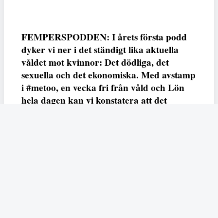
FEMPERSPODDEN: I årets första podd
dyker vi ner i det ständigt lika aktuella
våldet mot kvinnor: Det dödliga, det
sexuella och det ekonomiska. Med avstamp
i #metoo, en vecka fri från våld och Lön
hela dagen kan vi konstatera att det
varken saknas kunskap, data eller behov.
Vi efterlyser våldsprevention, ursäkter och
löneutjämnande åtgärder från såväl fack,
arbetsgivare och beslutsfattare.
Fempers
Fempers evenemang
Dela