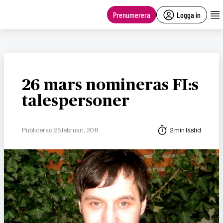
main
content
Prenumerera
Logga in
26 mars nomineras FI:s
talespersoner
Publicerad 25 februari, 2011
2 min lästid