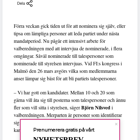
Dela
Förra veckan gick tiden ut för att nominera sig själv, eller
tipsa om lämpliga personer att leda partiet under nästa
mandatperiod. Nu pågår ett intensivt arbete för
valberedningen med att intervjua de nominerade, i flera
omgångar. Såväl nominerade till talespersoner som
nominerade till styrelsen intervjuas. Vid FI:s kongress i
Malmö den 26 mars avgörs vilka som medlemmarna
anser lämpar sig bäst för att bli partiets talespersoner.
– Vi har gott om kandidater. Mellan 10 och 20 som
gärna vill åta sig till posterna som talespersoner och ännu
Björn Nilsved
fler som vill sitta i styrelsen, säger
i
valberedningen. Merparten är personer som identifierar
sig som kvinnor, men det finns även ett par manliga
kandidater.
Prenumerera gratis på vårt
NYHETSBREV