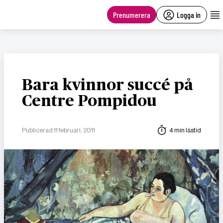
main
content
Prenumerera
Logga in
Bara kvinnor succé på
Centre Pompidou
Publicerad 11 februari, 2011
4 min lästid