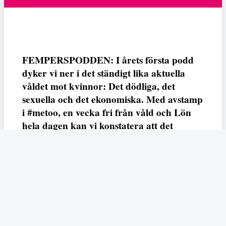
FEMPERSPODDEN: I årets första podd
dyker vi ner i det ständigt lika aktuella
våldet mot kvinnor: Det dödliga, det
sexuella och det ekonomiska. Med avstamp
i #metoo, en vecka fri från våld och Lön
hela dagen kan vi konstatera att det
varken saknas kunskap, data eller behov.
Vi efterlyser våldsprevention, ursäkter och
löneutjämnande åtgärder från såväl fack,
arbetsgivare och beslutsfattare.
Fempers
Fempers evenemang