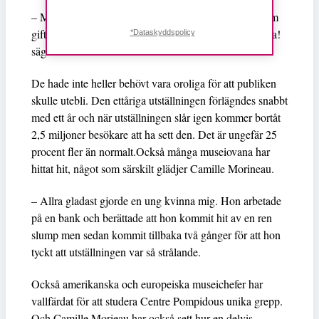
– Men så blev det inte alls. Dessutom är många av dem
gifta med kvinnliga konstnärer, så det var väldigt nöjda!
*Dataskyddspolicy
säger hon och skrattar.
De hade inte heller behövt vara oroliga för att publiken
skulle utebli. Den ettåriga utställningen förlägndes snabbt
med ett år och när utställningen slår igen kommer bortåt
2,5 miljoner besökare att ha sett den. Det är ungefär 25
procent fler än normalt.Också många museiovana har
hittat hit, något som särskilt glädjer Camille Morineau.
– Allra gladast gjorde en ung kvinna mig. Hon arbetade
på en bank och berättade att hon kommit hit av en ren
slump men sedan kommit tillbaka två gånger för att hon
tyckt att utställningen var så strålande.
Också amerikanska och europeiska museichefer har
vallfärdat för att studera Centre Pompidous unika grepp.
Och Camille Morieau har också sett hur en delvis