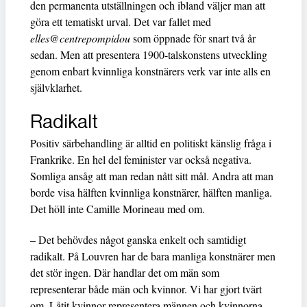
den permanenta utställningen och ibland väljer man att
göra ett tematiskt urval. Det var fallet med
elles@centrepompidou
som öppnade för snart två år
sedan. Men att presentera 1900-talskonstens utveckling
genom enbart kvinnliga konstnärers verk var inte alls en
självklarhet.
Radikalt
Positiv särbehandling är alltid en politiskt känslig fråga i
Frankrike. En hel del feminister var också negativa.
Somliga ansåg att man redan nått sitt mål. Andra att man
borde visa hälften kvinnliga konstnärer, hälften manliga.
Det höll inte Camille Morineau med om.
– Det behövdes något ganska enkelt och samtidigt
radikalt. På Louvren har de bara manliga konstnärer men
det stör ingen. Där handlar det om män som
representerar både män och kvinnor. Vi har gjort tvärt
om. Låtit kvinnor representera männen och kvinnorna.