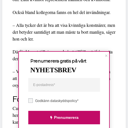
Också bland kollegorna fanns en hel del invändningar.
– Alla tycker det är bra att visa kvinnliga konstnärer, men
det betyder samtidigt att man måste ta bort manliga, säger
hon och ler.
Därför blev utställningen också ett tillfälle att ifrågasatta
den egna verksamheten.
Prenumerera gratis på vårt
NYHETSBREV
– Vi arbetar ständigt med stereotyper. Ibland är det bra
att skaka om, som i en shaker, säger hon och ruskar en
osynlig burk med händerna.
Förlängning
Godkänn dataskyddspolicy*
Camille Morineau berättar också att både hon och
hennes kollegor var rädda för att manliga konstnärer
Prenumerera
kanske skulle ställa till med skandal.