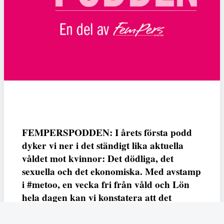
FEMPERSPODDEN: I årets första podd
dyker vi ner i det ständigt lika aktuella
våldet mot kvinnor: Det dödliga, det
sexuella och det ekonomiska. Med avstamp
i #metoo, en vecka fri från våld och Lön
hela dagen kan vi konstatera att det
varken saknas kunskap, data eller behov.
Vi efterlyser våldsprevention, ursäkter och