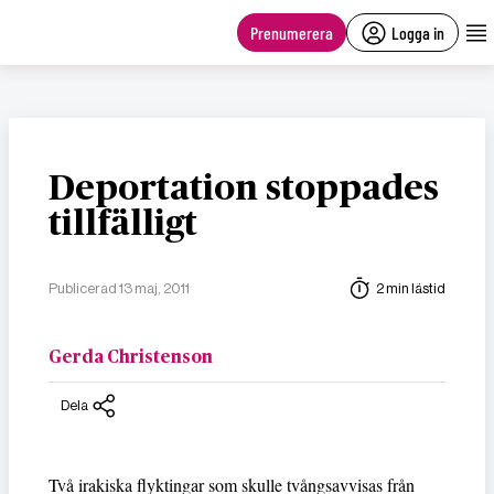
main
content
Prenumerera
Logga in
Deportation stoppades
tillfälligt
Publicerad 13 maj, 2011
2 min lästid
Gerda Christenson
Dela
Två irakiska flyktingar som skulle tvångsavvisas från