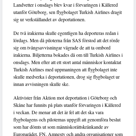
Landvetter i onsdags blev kvar i förvaringen i Kållered
utanför Göteborg, sen flygbolaget Turkish Airlines dragit
sig ur verkställandet av deportationen.
De två irakierna skulle egentligen ha deporteras redan i
lördags. Men då piloterna från SAS förstod att det rörde
sig om tvångsavvisningar vägrade de att ta ombord
irakierna. Biljetterna bokades då om till Turkish Airlines i
onsdags. Men efter att ett stort antal människor kontaktat
Turkish Airlines med uppmaningen att flygbolaget inte
skulle medverka i deportationen, drog sig flygbolaget ur
innan avvisningen skulle ske.
Aktivister från Aktion mot deportation i Göteborg och
Skåne har funnits på plats utanför förvaringen i Kållered
i veckan. De menar att det är fel att det ska vara
flygbolagens och piloternas uppgift att genomföra beslut
som har dömts ut som människorättskränkande av
Europarådet, FN, Amnesty och andra organisationer som