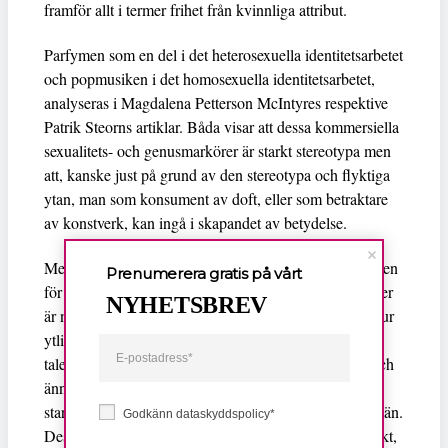
framför allt i termer frihet från kvinnliga attribut.
Parfymen som en del i det heterosexuella identitetsarbetet
och popmusiken i det homosexuella identitetsarbetet,
analyseras i Magdalena Petterson McIntyres respektive
Patrik Steorns artiklar. Båda visar att dessa kommersiella
sexualitets- och genusmarkörer är starkt stereotypa men
att, kanske just på grund av den stereotypa och flyktiga
ytan, man som konsument av doft, eller som betraktare
av konstverk, kan ingå i skapandet av betydelse.
Men varken föraktet för det kvinnliga eller fascinationen
Prenumerera gratis på vårt
för att bryta genus- och sexualitetsnormer genom kläder
NYHETSBREV
är nya företeelser. Agneta Helmius visar i sin artikel hur
ytliga fenomen, genom samlingstermen mode, i 1700-
talets Sverige blir av intresse för hela nationen. Här, och
ännu längre bakåt vilket Helmius visar, är det ytliga
starkt kopplat till det kvinnliga, även när det bärs av män.
Godkänn dataskyddspolicy*
Dessutom är det ytliga-kvinnliga naturligtvis omoraliskt,