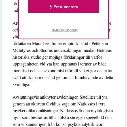
förkastligt och i största allmänhet av ondo både för
Prenumerera
individen och för staten.
Artiklarna i temanumret talar på ett intrikat sätt både för
och emot varandra. Frågor som ställs i Dahls artikel får
*Dataskyddspolicy
ytterligare dimensioner i en dikt av forskaren och
författaren Mara Lee, finner empiriskt stöd i Petterson
McIntyres och Steorns undersökningar, medan Helmius
historiska studie ger möjliga förklaringar till varför
upptagenheten vid yta kan uppfattas i termer av både
moraliskt och statsekonomiskt förfall vilket gör det extra
svårt att skapa motstånd genom att framhävande av detta
kvinnliga.
Avslutningsvis anknyter avdelningen Satelliter till yta
genom att aktivera Ovidius saga om Narkissos i fyra
mycket olika omläsningar. Narkissos är den mytologiska
figur som bestraffas till att älska sin egen spegelbild och
som vi känner igen från konst, psykoanalytisk teori,