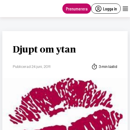
main
content
Prenumerera
Logga in
Djupt om ytan
Publicerad 24 juni, 2011
3 min lästid