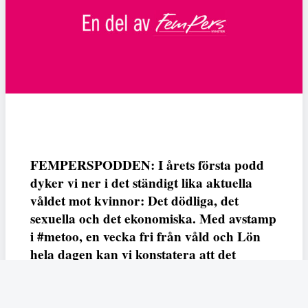
FEMPERSPODDEN: I årets första podd
dyker vi ner i det ständigt lika aktuella
våldet mot kvinnor: Det dödliga, det
sexuella och det ekonomiska. Med avstamp
i #metoo, en vecka fri från våld och Lön
hela dagen kan vi konstatera att det
varken saknas kunskap, data eller behov.
Vi efterlyser våldsprevention, ursäkter och