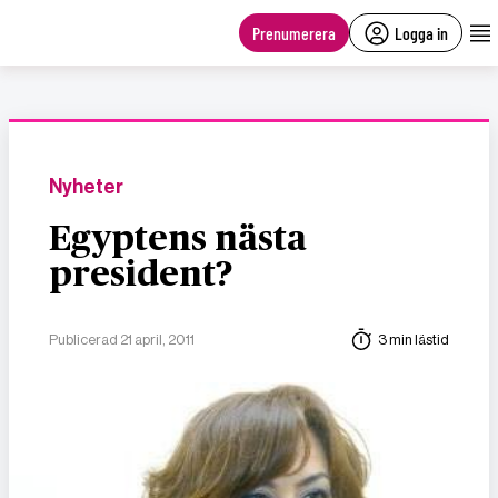
main
content
Prenumerera
Logga in
Nyheter
Egyptens nästa
president?
Publicerad 21 april, 2011
3 min lästid