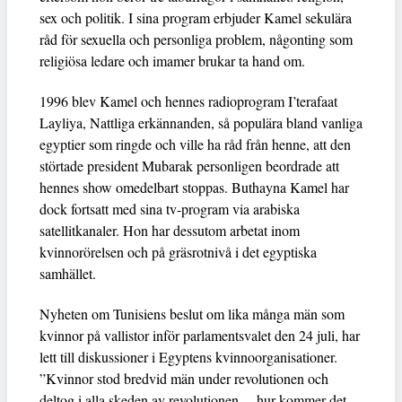
sex och politik. I sina program erbjuder Kamel sekulära
råd för sexuella och personliga problem, någonting som
religiösa ledare och imamer brukar ta hand om.
1996 blev Kamel och hennes radioprogram I’terafaat
Layliya, Nattliga erkännanden, så populära bland vanliga
egyptier som ringde och ville ha råd från henne, att den
störtade president Mubarak personligen beordrade att
hennes show omedelbart stoppas. Buthayna Kamel har
dock fortsatt med sina tv-program via arabiska
satellitkanaler. Hon har dessutom arbetat inom
kvinnorörelsen och på gräsrotnivå i det egyptiska
samhället.
Nyheten om Tunisiens beslut om lika många män som
kvinnor på vallistor inför parlamentsvalet den 24 juli, har
lett till diskussioner i Egyptens kvinnoorganisationer.
”Kvinnor stod bredvid män under revolutionen och
deltog i alla skeden av revolutionen… hur kommer det