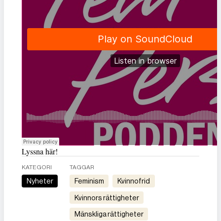
Lyssna här!
KATEGORI
TAGGAR
Nyheter
feminism
kvinnofrid
kvinnors rättigheter
mänskliga rättigheter