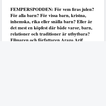
FEMPERSPODDEN: För vem firas julen?
För alla barn? För vissa barn, kristna,
inhemska, rika eller snälla barn? Eller är
det mest en köpfest där både varor, barn,
relationer och traditioner är utbytbara?
Filmaren och författaren Arazo Arif
adresserar samtliga frågor i den första
svenska julfilmen ur ett migrantperspektiv
– En juldröm – som hade premiär i SVT
23 december.
Fempers
Fempers evenemang
Dela