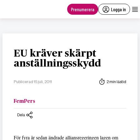
main
content
Prenumerera
Logga in
EU kräver skärpt
anställningsskydd
Publicerad 15 juli, 2011
2 min lästid
FemPers
Dela
För fyra år sedan ändrade alliansregeringen lagen om