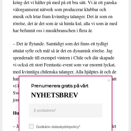
kring det vi håller på med på ett bra sätt. Vi är ett ganska
välorganiserat nätverk som producerar klubbar och
musik och letar fram kvinnliga talanger. Det är som en
rörelse, det är det som är så himla kul, alla vi som är med
har befunnit oss i musikbranschen i flera år.
– Det är flytande. Samtidigt som det finns ett tydligt
uttalat syfte och mål så är det en dynamisk rörelse. Jag
spenderade till exempel vintern i Chile och där skapade
vi också ett stort Femtastic-event som var enormt lyckat,
med kvinnliga chilenska talanger. Alla hjälptes åt och de
har fortsatt med idéerna och arbetet där borta. Jag tror att
vi kan ta det överallt, för de strukturer vi pratar om i
Prenumerera gratis på vårt
Sverige finns i allra högsta grad på andra platser på
NYHETSBREV
jorden.
Hur pass uttalad är den feministiska tanken?
– Jag är verkligen uttalat feministisk i allt jag gör och det
Godkänn dataskyddspolicy*