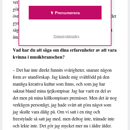
vet alla som jobbar med mig. Ska man ha med oss att
göra ska man veta att det är baserat på en större
Prenumerera
övertygelse om jämställdhet mellan kvinnor och män, det
gynnar oss som kreativa individer. Det är inte så att vi
säger att det är en feministisk organisation eftersom det
ändå är ett bolag, utan vi har vår bottom line.
*Dataskyddspolicy
Vad har du att säga om dina erfarenheter av att vara
kvinna i musikbranschen?
– Det har inte direkt funnits svårigheter, snarare någon
form av utanförskap. Jag kände mig svältfödd på den
manliga kreativa kultur som finns, och som jag har
saknat bland mina tjejkompisar. Jag har varit en del av
det men på mina killkompisars premisser. Men det är nog
verkligen personligt, jag hade svårt att göra något som
jag skulle vara dålig på. Om vi satt i en ring och
freestylade så satt jag med, men deltog inte, tränade inte
och lekte inte. Det gör jag mycket mer nu i äldre ålder.