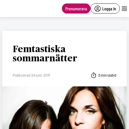
main
content
Prenumerera
Logga in
Femtastiska
sommarnätter
Publicerad 24 juni, 2011
3 min lästid