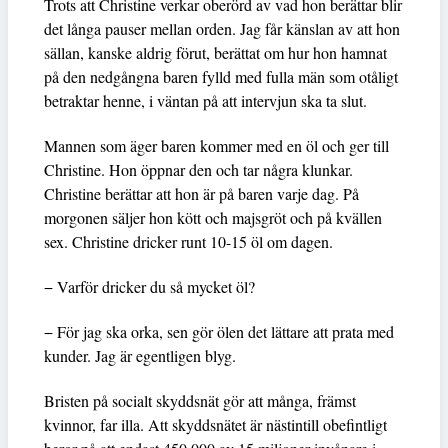
Trots att Christine verkar oberörd av vad hon berättar blir
det långa pauser mellan orden. Jag får känslan av att hon
sällan, kanske aldrig förut, berättat om hur hon hamnat
på den nedgångna baren fylld med fulla män som otåligt
betraktar henne, i väntan på att intervjun ska ta slut.
Mannen som äger baren kommer med en öl och ger till
Christine. Hon öppnar den och tar några klunkar.
Christine berättar att hon är på baren varje dag. På
morgonen säljer hon kött och majsgröt och på kvällen
sex. Christine dricker runt 10-15 öl om dagen.
− Varför dricker du så mycket öl?
− För jag ska orka, sen gör ölen det lättare att prata med
kunder. Jag är egentligen blyg.
Bristen på socialt skyddsnät gör att många, främst
kvinnor, far illa. Att skyddsnätet är nästintill obefintligt