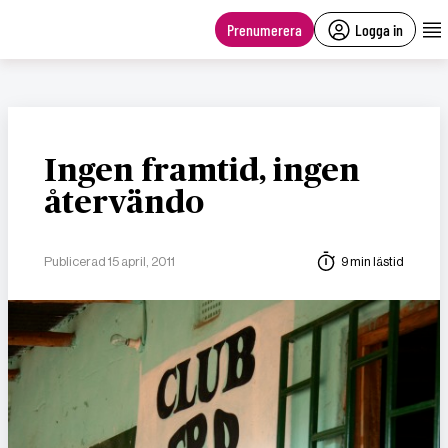
main
content
Prenumerera
Logga in
Ingen framtid, ingen
återvändo
Publicerad 15 april, 2011
9 min lästid