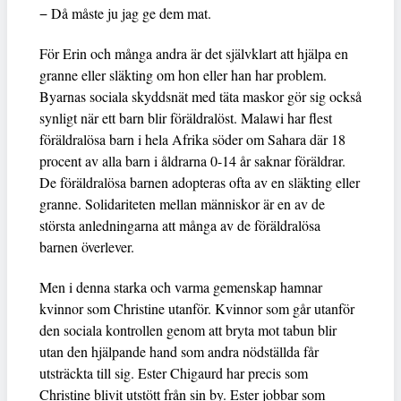
− Då måste ju jag ge dem mat.
För Erin och många andra är det självklart att hjälpa en
granne eller släkting om hon eller han har problem.
Byarnas sociala skyddsnät med täta maskor gör sig också
synligt när ett barn blir föräldralöst. Malawi har flest
föräldralösa barn i hela Afrika söder om Sahara där 18
procent av alla barn i åldrarna 0-14 år saknar föräldrar.
De föräldralösa barnen adopteras ofta av en släkting eller
granne. Solidariteten mellan människor är en av de
största anledningarna att många av de föräldralösa
barnen överlever.
Men i denna starka och varma gemenskap hamnar
kvinnor som Christine utanför. Kvinnor som går utanför
den sociala kontrollen genom att bryta mot tabun blir
utan den hjälpande hand som andra nödställda får
utsträckta till sig. Ester Chigaurd har precis som
Christine blivit utstött från sin by. Ester jobbar som