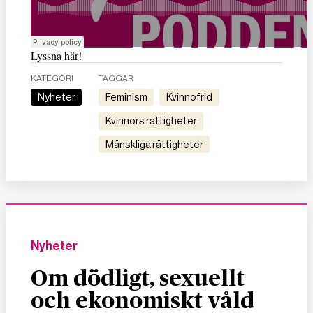
Lyssna här!
KATEGORI
TAGGAR
Nyheter
feminism
kvinnofrid
kvinnors rättigheter
mänskliga rättigheter
Nyheter
Om dödligt, sexuellt
och ekonomiskt våld