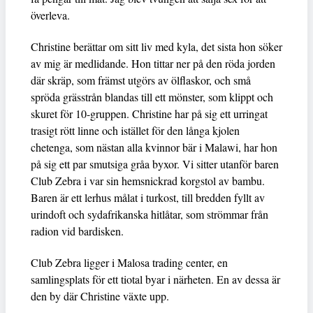
överleva.
Christine berättar om sitt liv med kyla, det sista hon söker
av mig är medlidande. Hon tittar ner på den röda jorden
där skräp, som främst utgörs av ölflaskor, och små
spröda grässtrån blandas till ett mönster, som klippt och
skuret för 10-gruppen. Christine har på sig ett urringat
trasigt rött linne och istället för den långa kjolen
chetenga, som nästan alla kvinnor bär i Malawi, har hon
på sig ett par smutsiga gråa byxor. Vi sitter utanför baren
Club Zebra i var sin hemsnickrad korgstol av bambu.
Baren är ett lerhus målat i turkost, till bredden fyllt av
urindoft och sydafrikanska hitlåtar, som strömmar från
radion vid bardisken.
Club Zebra ligger i Malosa trading center, en
samlingsplats för ett tiotal byar i närheten. En av dessa är
den by där Christine växte upp.