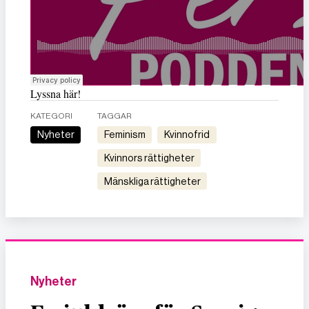
Lyssna här!
KATEGORI
TAGGAR
Nyheter
feminism
kvinnofrid
kvinnors rättigheter
mänskliga rättigheter
Nyheter