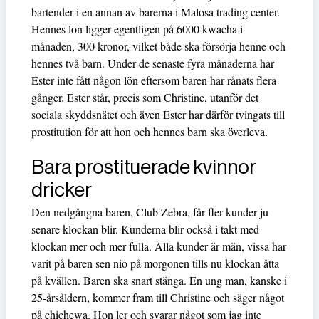
bartender i en annan av barerna i Malosa trading center.
Hennes lön ligger egentligen på 6000 kwacha i
månaden, 300 kronor, vilket både ska försörja henne och
hennes två barn. Under de senaste fyra månaderna har
Ester inte fått någon lön eftersom baren har rånats flera
gånger. Ester står, precis som Christine, utanför det
sociala skyddsnätet och även Ester har därför tvingats till
prostitution för att hon och hennes barn ska överleva.
Bara prostituerade kvinnor
dricker
Den nedgångna baren, Club Zebra, får fler kunder ju
senare klockan blir. Kunderna blir också i takt med
klockan mer och mer fulla. Alla kunder är män, vissa har
varit på baren sen nio på morgonen tills nu klockan åtta
på kvällen. Baren ska snart stänga. En ung man, kanske i
25-årsåldern, kommer fram till Christine och säger något
på chichewa. Hon ler och svarar något som jag inte