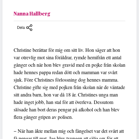
Nanna Hallberg
Dela
Christine berättar för mig om sitt liv. Hon säger att hon
var otrevlig mot sina föräldrar, rymde hemifrån ett antal
gånger och när hon blev gravid med en pojke från skolan
hade hennes pappa redan dött och mamman var svårt
sjuk. Före Christines förlossning dog hennes mamma.
Christine gifte sig med pojken från skolan när de väntade
sitt andra barn, hon var då 18 år. Christines unga man
hade inget jobb, han stal för att överleva. Dessutom
slösade han bort deras pengar på alkohol och han blev
flera gånger gripen av polisen.
− När han åkte mellan mig och fängelset var det svårt att
få pengar till mat. Jag blev tvungen att sälja sex för att