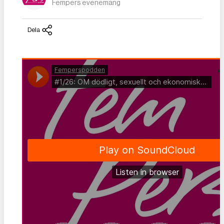
Fempers evenemang
Dela