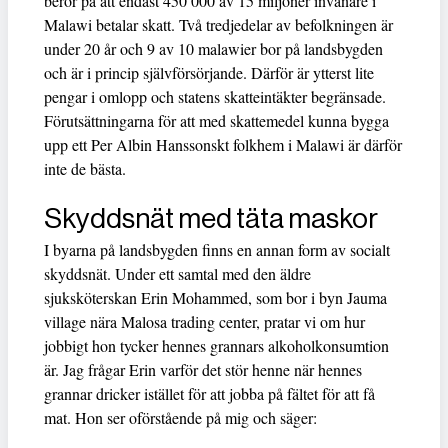
beror på att endast 450 000 av 15 miljoner invånare i
Malawi betalar skatt. Två tredjedelar av befolkningen är
under 20 år och 9 av 10 malawier bor på landsbygden
och är i princip självförsörjande. Därför är ytterst lite
pengar i omlopp och statens skatteintäkter begränsade.
Förutsättningarna för att med skattemedel kunna bygga
upp ett Per Albin Hanssonskt folkhem i Malawi är därför
inte de bästa.
Skyddsnät med täta maskor
I byarna på landsbygden finns en annan form av socialt
skyddsnät. Under ett samtal med den äldre
sjuksköterskan Erin Mohammed, som bor i byn Jauma
village nära Malosa trading center, pratar vi om hur
jobbigt hon tycker hennes grannars alkoholkonsumtion
är. Jag frågar Erin varför det stör henne när hennes
grannar dricker istället för att jobba på fältet för att få
mat. Hon ser oförstående på mig och säger: