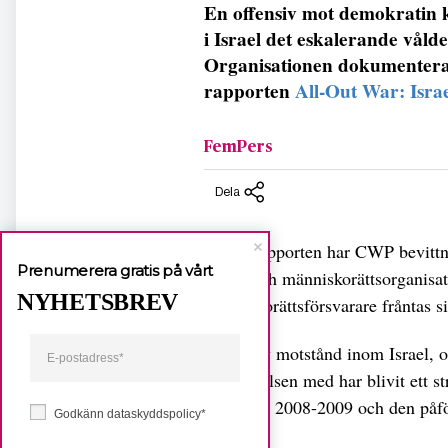
En offensiv mot demokratin 
i Israel det eskalerande våld
Organisationen dokumenterar 
rapporten
All-Out War: Isra
FemPers
Dela
Enligt rapporten har CWP bevittn
Prenumerera gratis på vårt
freds- och människorättsorganisat
NYHETSBREV
människorättsförsvarare fråntas si
Röster av motstånd inom Israel, o
fredsrörelsen med har blivit ett 
årsskiftet 2008-2009 och den på
Godkänn dataskyddspolicy*