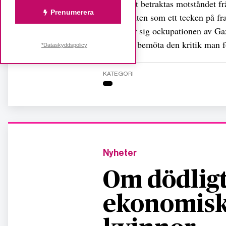
Samtidigt betraktas motståndet fr
Prenumerera
högerkanten som ett tecken på fr
motsätter sig ockupationen av Ga
Israel att bemöta den kritik man f
*Dataskyddspolicy
KATEGORI
Nyheter
Om dödligt
ekonomisk