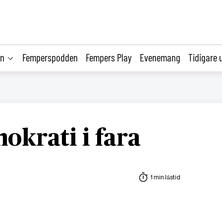
on
Femperspodden
Fempers Play
Evenemang
Tidigare 
okrati i fara
1 min lästid