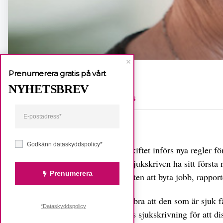
Prenumerera gratis på vårt
NYHETSBREV
FemPers
Dela
Godkänn dataskyddspolicy*
Vid årsskiftet införs nya regler f
långtidssjukskriven ha sitt först
Prenumerera
möjligheten att byta jobb, rappor
– Det är bra att den som är sjuk f
*Dataskyddspolicy
månaders sjukskrivning för att dis