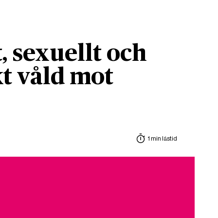
, sexuellt och
t våld mot
1 min lästid