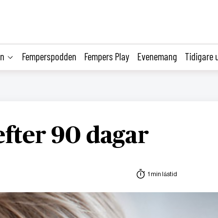
on
Femperspodden
Fempers Play
Evenemang
Tidigare 
fter 90 dagar
1 min lästid