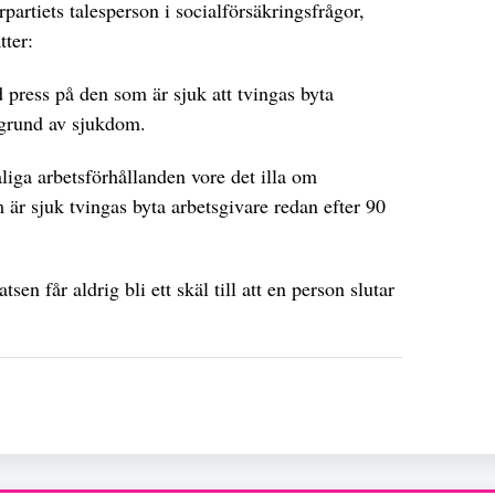
artiets talesperson i socialförsäkringsfrågor,
tter:
d press på den som är sjuk att tvingas byta
 grund av sjukdom.
iga arbetsförhållanden vore det illa om
m är sjuk tvingas byta arbetsgivare redan efter 90
sen får aldrig bli ett skäl till att en person slutar