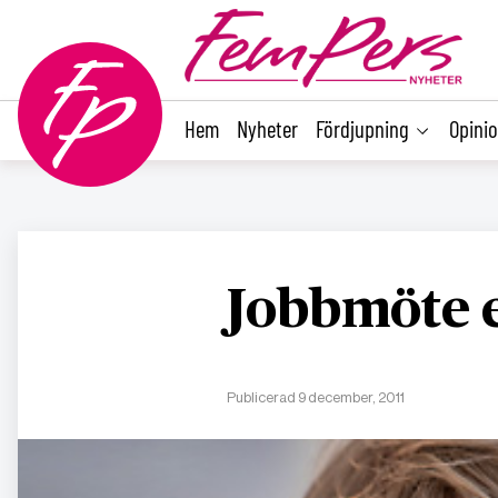
main
content
Hem
Nyheter
Fördjupning
Opini
Jobbmöte e
Publicerad 9 december, 2011