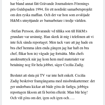
har bland annat fått Grävande Journalisters Förenings
pris Guldspaden 1994, för ett nordiskt samarbetsprojekt
om den ryska maffian. Och det var hon som avslöjade
H&M:s utnyttjande av barnarbetare i tredje världen.
-Stefan Persson, dåvarande vd tillika son till H&M:s
grundare var ursinnig. Han skrek åt mig i telefonen att vi
inte fick sända reportaget. Men tack vare att jag hade en
bra chef hemma (den enda gången jag har haft en bra
chef, flikar hon in) vågade jag fortsätta. Min chefs
ansiktsuttryck när jag kom hem med materialet var
betalning nog för hela jobbet, säger Cecilia Zadig.
Beslutet att sluta på TV var inte helt enkelt. Cecilia
Zadig beskriver framgångarna med missbrukartermer: det
ger underbara kickar att både göra de farliga, jobbiga
reportagen liksom att få beröm efteråt. Man blir hög!
Och vill göra om det, igen och igen och…..