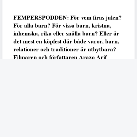
FEMPERSPODDEN: För vem firas julen?
För alla barn? För vissa barn, kristna,
inhemska, rika eller snälla barn? Eller är
det mest en köpfest där både varor, barn,
relationer och traditioner är utbytbara?
Filmaren och författaren Arazo Arif
adresserar samtliga frågor i den första
svenska julfilmen ur ett migrantperspektiv
– En juldröm – som hade premiär i SVT
23 december.
Fempers
Fempers evenemang
Dela