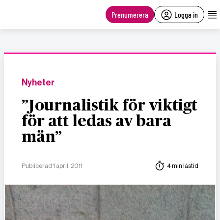
main
content
Prenumerera
Logga in
Nyheter
”Journalistik för viktigt
för att ledas av bara
män”
Publicerad 1 april, 2011
4 min lästid