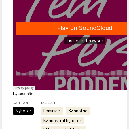
Lyssna här!
KATEGORI
TAGGAR
Nyheter
feminism
kvinnofrid
kvinnors rättigheter