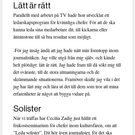
Lätt är rätt
Parallellt med arbetet på TV hade hon utvecklat ett
ledarskapsprogram för kvinnliga chefer. För att de ska
kunna leda sina medarbetare dit, till kickarna eller
åtminstone till så bra resultat som möjligt.
-För jag insåg ändå att jag hade nått min formtopp inom
journalistiken. Jag ville utgå från mig själv, och kände
helt plötsligt: lätt är rätt. Jag hade fram till då sökt mig till
det svåraste, till de stora utmaningarna och de
skrämmande situationerna. Framöver skulle jag vila i det
jag har lärt mig och lära ut det till dem som tror att mina
erfarenheter är något att bygga vidare på.
Solister
När vi träffas har Cecilia Zadig just hållit ett
frukostseminarium för chefer inom kultursfären, om att
”Leda solister”. Dit hör även journalister, för det ska