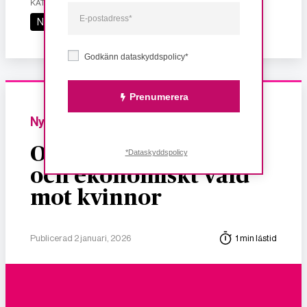
KATEGORI
Nyheter
Godkänn dataskyddspolicy*
Prenumerera
Nyheter
Om dödligt, sexuellt
*Dataskyddspolicy
och ekonomiskt våld
mot kvinnor
Publicerad 2 januari, 2026
1 min lästid