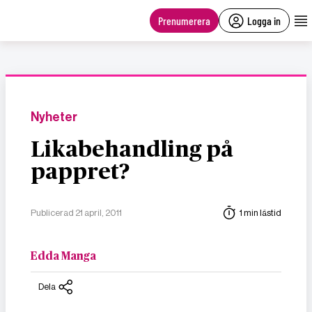
main
content
Prenumerera
Logga in
Nyheter
Likabehandling på
pappret?
Publicerad 21 april, 2011
1 min lästid
Edda Manga
Dela