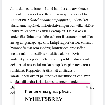
Juridiska institutionen i Lund har låtit åtta arvoderade
studenter granska kurslitteraturen ur genusperspektiv.
Rapporten,
Likabehandling på pappret?
, undersöker
bland annat språket, historieskrivningen och vilka aktörer
i vilka roller som används i exemplen. De har också
undersökt författarnas kön och om litteraturen innehållet
inslag av genusperspektiv. Enligt rapporten förekommer
kvinnor främst som mödrar, hustrur och brottsoffer
medan män framställs som aktiva aktörer. Kvinnors
undanskymda plats i rättshistorien problematiseras inte
och det saknas maktkritiska perspektiv på rättens roll i
samhället. Rapporten är tänkt att användas i
jämställdhetsarbetet på juridiska institutionen och även
skickas till andra juridiska institutioner i landet.
Dessutom söker rapporten påverka kurslitteraturförfattare
Prenumerera gratis på vårt
och förlag.
NYHETSBREV