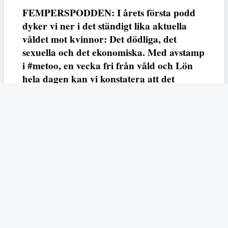
FEMPERSPODDEN: I årets första podd
dyker vi ner i det ständigt lika aktuella
våldet mot kvinnor: Det dödliga, det
sexuella och det ekonomiska. Med avstamp
i #metoo, en vecka fri från våld och Lön
hela dagen kan vi konstatera att det
varken saknas kunskap, data eller behov.
Vi efterlyser våldsprevention, ursäkter och
löneutjämnande åtgärder från såväl fack,
arbetsgivare och beslutsfattare.
Fempers
Fempers evenemang
Dela