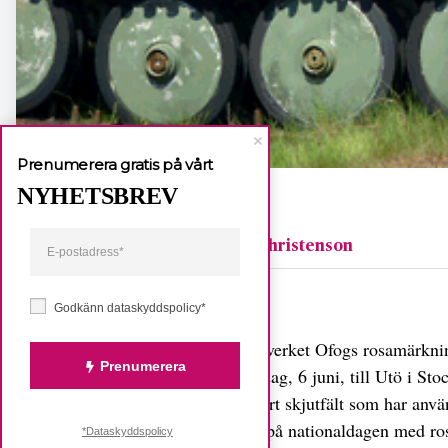
Prenumerera gratis på vårt
NYHETSBREV
Gerda Christenson
Dela
Godkänn dataskyddspolicy*
Fredsnätverket Ofogs rosamärknin
Prenumerera
nationaldag, 6 juni, till Utö i S
ett militärt skjutfält som har anv
märktes på nationaldagen med rosa
*Dataskyddspolicy