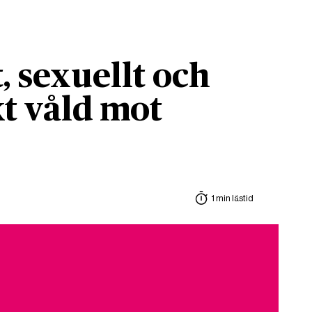
, sexuellt och
t våld mot
1 min lästid