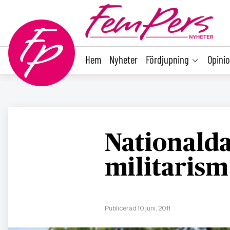
main
content
Hem
Nyheter
Fördjupning
Opini
Nationald
militarism
Publicerad 10 juni, 2011