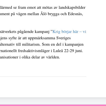
därmed se fram emot att mötas av landskapsbilder
onument på vägen mellan Ålö brygga och Edesnäs,
snätverkets pågående kampanj ”
Krig börjar här – vi
jens syfte är att uppmärksamma Sveriges
alternativ till militarism. Som en del i kampanjen
rnationellt fredsaktivismläger i Luleå 22-29 juni.
isationer i olika delar av världen.