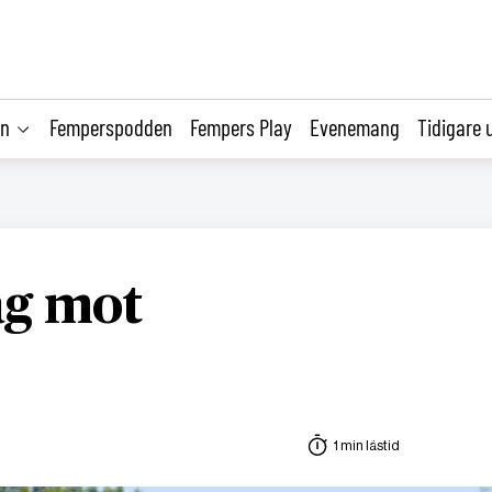
on
Femperspodden
Fempers Play
Evenemang
Tidigare 
ag mot
1 min lästid