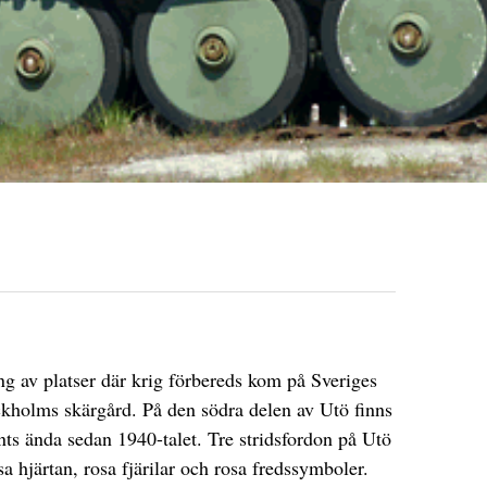
g av platser där krig förbereds kom på Sveriges
tockholms skärgård. På den södra delen av Utö finns
änts ända sedan 1940-talet. Tre stridsfordon på Utö
 hjärtan, rosa fjärilar och rosa fredssymboler.