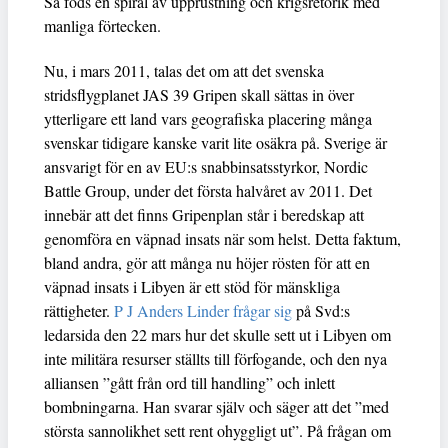
Så föds en spiral av upprustning och krigsretorik med
manliga förtecken.
Nu, i mars 2011, talas det om att det svenska
stridsflygplanet JAS 39 Gripen skall sättas in över
ytterligare ett land vars geografiska placering många
svenskar tidigare kanske varit lite osäkra på. Sverige är
ansvarigt för en av EU:s snabbinsatsstyrkor, Nordic
Battle Group, under det första halvåret av 2011. Det
innebär att det finns Gripenplan står i beredskap att
genomföra en väpnad insats när som helst. Detta faktum,
bland andra, gör att många nu höjer rösten för att en
väpnad insats i Libyen är ett stöd för mänskliga
rättigheter.
P J Anders Linder frågar sig
på Svd:s
ledarsida den 22 mars hur det skulle sett ut i Libyen om
inte militära resurser ställts till förfogande, och den nya
alliansen ”gått från ord till handling” och inlett
bombningarna. Han svarar själv och säger att det ”med
största sannolikhet sett rent ohyggligt ut”. På frågan om