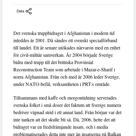
Dela
Det svenska truppbidraget i Afghanistan i modern tid
inleddes år 2001. Då sändes ett svenskt specialförband
till landet. Ett år senare utökades närvaron med en enhet
för civil-militär samverkan. År 2004 började Sverige
bidra med trupp till det brittiska Provinsial
Reconstruction Team som arbetade i Mazar-e-Sharif i
norra Afghanistan. Från och med år 2006 leder Sverige,
under NATO-befäl, verksamheten i PRT:s område.
Tillsammans med kaffe och morgontidning serverades
svenska folket i små doser det faktum att Sverige numera
bedriver väpnad strid i ett annat land. Från början var det
inte tanken att det skulle bli så. Då, 2006, hette det att
bidraget var en fredsfrämjande insats, och i media
problematiserades detta inte mer än insatserna på Balkan