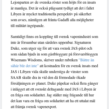
Lejonparten av de svenska röster som höjts för en insats
är manliga. Det är också plågsamt tydligt att det i fallet
Libyen är mycket traditionella perspektiv på säkerhet
som avses, nämligen att frånta Gadaffi alla möjligheter
till militärt ingripande.
Samtidigt finns en koppling till svensk vapenindustri som
inte är försumbar utan särdeles uppenbar. Signaturen
Duke, som utger sig för att vara svensk JAS-pilot och
som sådan bjuds in som gästbloggare på försvarsbloggen
Wisemans Wisdoms, skriver under rubriken
”Bättre än
såhär blir det inte”
att kostnaden för en svensk insats med
JAS i Libyen vida skulle understiga de vinster som
SAAB skulle dra in vid den då förmodade ökade
försäljningen av planet. Duke påpekar också flera gånger
i inlägget att ett svenskt deltagande med JAS i Libyen är
en fråga om solidaritet. Jag ställer mig frågande till hur
det kan vara en fråga om solidaritet att ha ett uttalat mål
att främja svensk vapenexport.