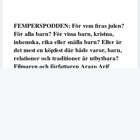
FEMPERSPODDEN: För vem firas julen?
För alla barn? För vissa barn, kristna,
inhemska, rika eller snälla barn? Eller är
det mest en köpfest där både varor, barn,
relationer och traditioner är utbytbara?
Filmaren och författaren Arazo Arif
adresserar samtliga frågor i den första
svenska julfilmen ur ett migrantperspektiv
– En juldröm – som hade premiär i SVT
23 december.
Fempers
Fempers evenemang
Dela