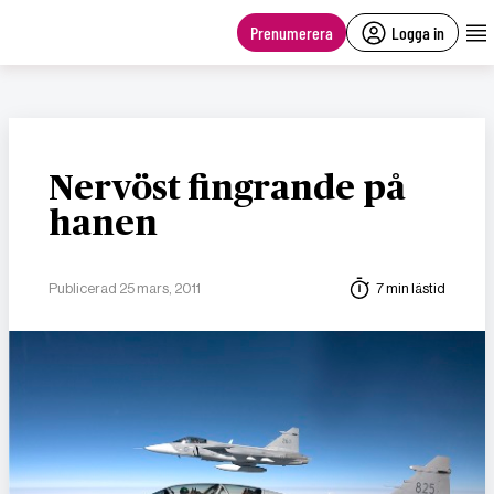
main
content
Prenumerera
Logga in
Nervöst fingrande på
hanen
Publicerad 25 mars, 2011
7 min lästid