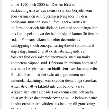
under 1990- och 2000-tal. Det var först när
beskjutningarna av den svenska styrkan började, som
Försvarsmakten och regeringen tvingades in i den
obekväma situation som nu föreligger – svenskar i
uniform dödar och blir dödade, i ett land som många inte
ens kunde peka ut var det befann sig på kartan för fem år
sedan. Försvarsmakten har, efter decennier av
nedläggnings- och omorganiseringsbeslut som kommit
slag i slag, funnit ett nytt existensberättigande i att
försvara fred och säkerhet utomlands, med sin unika
kompetens väpnad strid. Eftersom det militära hotet är så
pass stort i Afghanistan att hittills fem svenska unga män
fått sätta livet till, är det svårt att argumentera mot
materielanskaffningar som skyddar dessa unga svenskar.
Alternativet att vi faktiskt inte ens behöver vara i
Afghanistan, eller att både Försvarsmaktens och andra
delar av det krishanterande Sverige skulle behövas bättre
i andra oroshärdar i världen, tas inte upp till granskning.