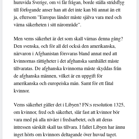
huruvida Sverige, om vi får frågan, borde ställa stridsflyg
till förfogande anser han att det inte kan bli annat än ett
ja, eftersom ”Europas länder måste själva vara med och
värna säkerheten i sitt närområde”.
Men vems säkerhet är det som skall värnas denna gång?
Den svenska, och för all del också den amerikanska,
närvaron i Afghanistan försvaras bland annat med att
kvinnornas rättigheter i det afghanska samhället måste
tillvaratas. De afghanska kvinnorna måste skyddas från
de afghanska männen, vilket är en uppgift för
amerikanska och europeiska män. Samt för ett fåtal
kvinnor.
Vems säkerhet gäller det i Libyen? FN:s resolution 1325,
om kvinnor, fred och säkerhet, slår fast att kvinnor bör
vara med på alla nivåer i fredsarbetet, och att deras
intressen särskilt skall tas tillvara. I fallet Libyen har ännu
inget hörts om kvinnors deltagande över huvud taget.