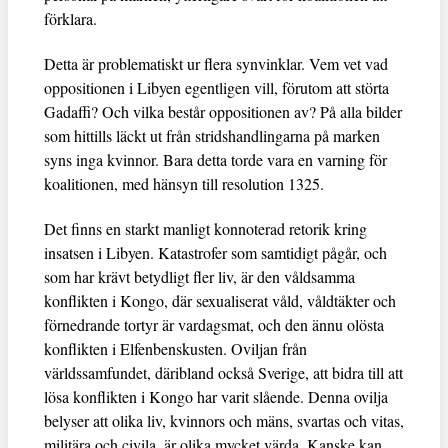
förklara.
Detta är problematiskt ur flera synvinklar. Vem vet vad
oppositionen i Libyen egentligen vill, förutom att störta
Gadaffi? Och vilka består oppositionen av? På alla bilder
som hittills läckt ut från stridshandlingarna på marken
syns inga kvinnor. Bara detta torde vara en varning för
koalitionen, med hänsyn till resolution 1325.
Det finns en starkt manligt konnoterad retorik kring
insatsen i Libyen. Katastrofer som samtidigt pågår, och
som har krävt betydligt fler liv, är den våldsamma
konflikten i Kongo, där sexualiserat våld, våldtäkter och
förnedrande tortyr är vardagsmat, och den ännu olösta
konflikten i Elfenbenskusten. Oviljan från
världssamfundet, däribland också Sverige, att bidra till att
lösa konflikten i Kongo har varit slående. Denna ovilja
belyser att olika liv, kvinnors och mäns, svartas och vitas,
militära och civila, är olika mycket värda. Kanske kan