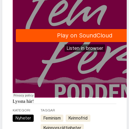
Lyssna här!
KATEGORI
TAGGAR
Nyheter
feminism
kvinnofrid
kvinnors rättigheter