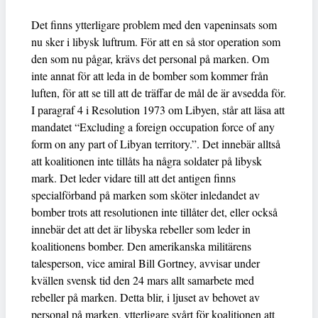
Det finns ytterligare problem med den vapeninsats som
nu sker i libysk luftrum. För att en så stor operation som
den som nu pågar, krävs det personal på marken. Om
inte annat för att leda in de bomber som kommer från
luften, för att se till att de träffar de mål de är avsedda för.
I paragraf 4 i Resolution 1973 om Libyen, står att läsa att
mandatet “Excluding a foreign occupation force of any
form on any part of Libyan territory.”. Det innebär alltså
att koalitionen inte tillåts ha några soldater på libysk
mark. Det leder vidare till att det antigen finns
specialförband på marken som sköter inledandet av
bomber trots att resolutionen inte tillåter det, eller också
innebär det att det är libyska rebeller som leder in
koalitionens bomber. Den amerikanska militärens
talesperson, vice amiral Bill Gortney, avvisar under
kvällen svensk tid den 24 mars allt samarbete med
rebeller på marken. Detta blir, i ljuset av behovet av
personal på marken, ytterligare svårt för koalitionen att