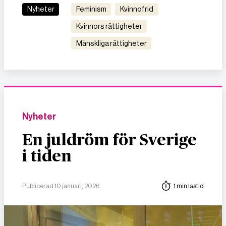
Nyheter
feminism
kvinnofrid
kvinnors rättigheter
mänskliga rättigheter
Nyheter
En juldröm för Sverige
i tiden
Publicerad 10 januari, 2026
1 min lästid