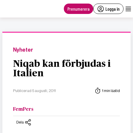
main
content
Prenumerera
Logga in
Nyheter
Niqab kan förbjudas i
Italien
Publicerad 5 augusti, 2011
1 min lästid
FemPers
Dela