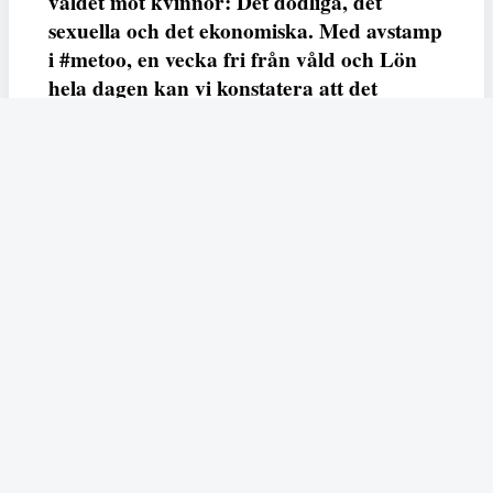
våldet mot kvinnor: Det dödliga, det
sexuella och det ekonomiska. Med avstamp
i #metoo, en vecka fri från våld och Lön
hela dagen kan vi konstatera att det
varken saknas kunskap, data eller behov.
Vi efterlyser våldsprevention, ursäkter och
löneutjämnande åtgärder från såväl fack,
arbetsgivare och beslutsfattare.
Fempers
Fempers evenemang
Dela