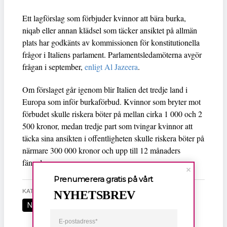
Ett lagförslag som förbjuder kvinnor att bära burka,
niqab eller annan klädsel som täcker ansiktet på allmän
plats har godkänts av kommissionen för konstitutionella
frågor i Italiens parlament. Parlamentsledamöterna avgör
frågan i september,
enligt Al Jazeera
.
Om förslaget går igenom blir Italien det tredje land i
Europa som inför burkaförbud. Kvinnor som bryter mot
förbudet skulle riskera böter på mellan cirka 1 000 och 2
500 kronor, medan tredje part som tvingar kvinnor att
täcka sina ansikten i offentligheten skulle riskera böter på
närmare 300 000 kronor och upp till 12 månaders
fängelse.
Prenumerera gratis på vårt
KATEGORI
NYHETSBREV
Nyheter