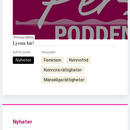
Lyssna här!
KATEGORI
TAGGAR
Nyheter
feminism
kvinnofrid
kvinnors rättigheter
mänskliga rättigheter
Nyheter