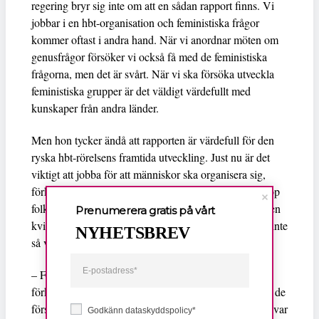
regering bryr sig inte om att en sådan rapport finns. Vi
jobbar i en hbt-organisation och feministiska frågor
kommer oftast i andra hand. När vi anordnar möten om
genusfrågor försöker vi också få med de feministiska
frågorna, men det är svårt. När vi ska försöka utveckla
feministiska grupper är det väldigt värdefullt med
kunskaper från andra länder.
Men hon tycker ändå att rapporten är värdefull för den
ryska hbt-rörelsens framtida utveckling. Just nu är det
viktigt att jobba för att människor ska organisera sig,
förklarar hon och suckar över hur svårt det är att få ihop
folk. Några enstaka aktivister finns dock, exempelvis en
Prenumerera gratis på vårt
kvinna som ordnat en fantastisk hemsida, men den är inte
NYHETSBREV
så välbesökt.
– Först av allt måste vi arbeta med genusfrågor och
förklara för folk att det finns ett problem, och först när de
förstår att problemet faktiskt existerar och tar det på allvar
Godkänn dataskyddspolicy*