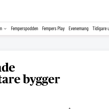
on
Femperspodden
Fempers Play
Evenemang
Tidigare 
ade
tare bygger