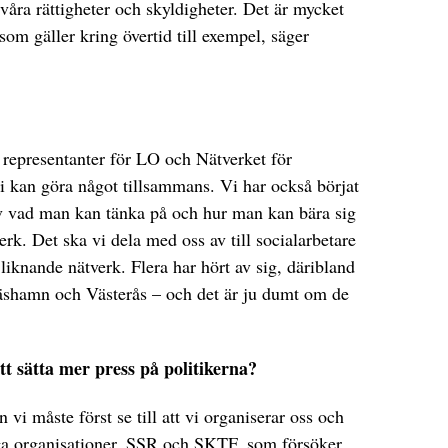
n våra rättigheter och skyldigheter. Det är mycket
som gäller kring övertid till exempel, säger
t representanter för LO och Nätverket för
i kan göra något tillsammans. Vi har också börjat
v vad man kan tänka på och hur man kan bära sig
tverk. Det ska vi dela med oss av till socialarbetare
liknande nätverk. Flera har hört av sig, däribland
äshamn och Västerås – och det är ju dumt om de
tt sätta mer press på politikerna?
 vi måste först se till att vi organiserar oss och
liga organisationer, SSR och SKTF, som försöker