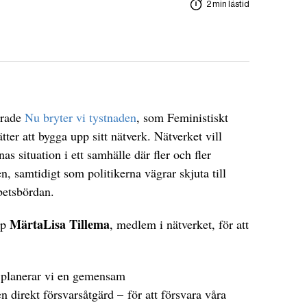
2 min lästid
erade
Nu bryter vi tystnaden
, som Feministiskt
tter att bygga upp sitt nätverk. Nätverket vill
as situation i ett samhälle där fler och fler
en, samtidigt som politikerna vägrar skjuta till
betsbördan.
MärtaLisa Tillema
pp
, medlem i nätverket, för att
 planerar vi en gemensam
en direkt försvarsåtgärd – för att försvara våra