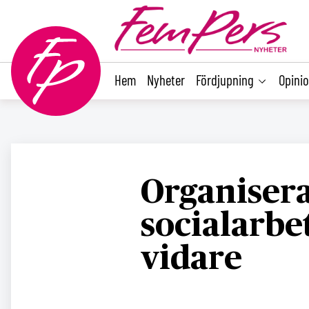
main
content
Hem
Nyheter
Fördjupning
Opini
Organiser
socialarbe
vidare