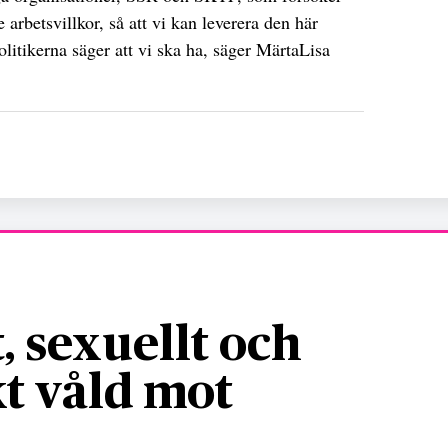
e arbetsvillkor, så att vi kan leverera den här
olitikerna säger att vi ska ha, säger MärtaLisa
, sexuellt och
t våld mot