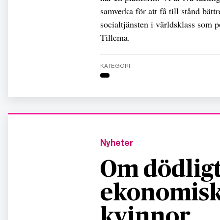
samverka för att få till stånd bättr
socialtjänsten i världsklass som p
Tillema.
KATEGORI
Nyheter
Om dödligt
ekonomisk
kvinnor