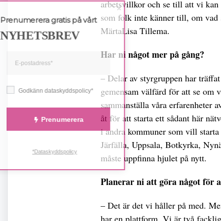
arbetsvillkor och se till att vi ka
som folk inte känner till, om vad 
Prenumerera gratis på vårt
MärtaLisa Tillema.
NYHETSBREV
Har ni något mer på gång?
– Delar av styrgruppen har träffa
gemensam välfärd för att se om v
Godkänn dataskyddspolicy*
sammanställa våra erfarenheter a
åt för att starta ett sådant här nä
Prenumerera
i andra kommuner som vill starta 
Järfälla, Uppsala, Botkyrka, Nyn
*Dataskyddspolicy
måste uppfinna hjulet på nytt.
Planerar ni att göra något för a
– Det är det vi håller på med. Men
har en plattform. Vi är två fack