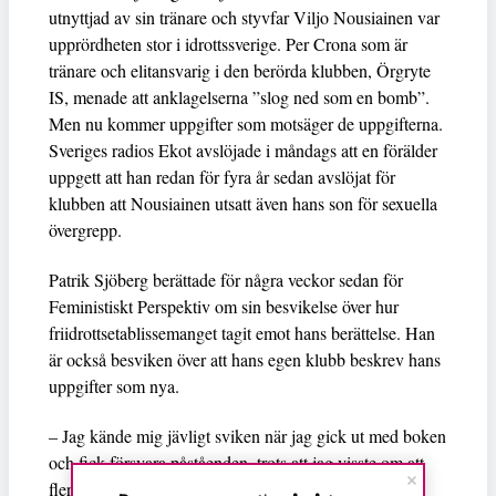
utnyttjad av sin tränare och styvfar Viljo Nousiainen var
upprördheten stor i idrottssverige. Per Crona som är
tränare och elitansvarig i den berörda klubben, Örgryte
IS, menade att anklagelserna ”slog ned som en bomb”.
Men nu kommer uppgifter som motsäger de uppgifterna.
Sveriges radios Ekot avslöjade i måndags att en förälder
uppgett att han redan för fyra år sedan avslöjat för
klubben att Nousiainen utsatt även hans son för sexuella
övergrepp.
Patrik Sjöberg berättade för några veckor sedan för
Feministiskt Perspektiv om sin besvikelse över hur
friidrottsetablissemanget tagit emot hans berättelse. Han
är också besviken över att hans egen klubb beskrev hans
uppgifter som nya.
– Jag kände mig jävligt sviken när jag gick ut med boken
och fick försvara påståenden, trots att jag visste om att
flera försökt anmäla.