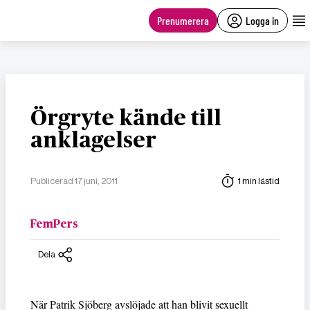
main
content
Prenumerera
Logga in
Örgryte kände till
anklagelser
Publicerad 17 juni, 2011
1 min lästid
FemPers
Dela
När Patrik Sjöberg avslöjade att han blivit sexuellt