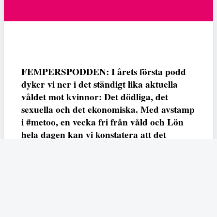
FEMPERSPODDEN: I årets första podd
dyker vi ner i det ständigt lika aktuella
våldet mot kvinnor: Det dödliga, det
sexuella och det ekonomiska. Med avstamp
i #metoo, en vecka fri från våld och Lön
hela dagen kan vi konstatera att det
varken saknas kunskap, data eller behov.
Vi efterlyser våldsprevention, ursäkter och
löneutjämnande åtgärder från såväl fack,
arbetsgivare och beslutsfattare.
Fempers