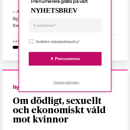
Prenumerera gratis på vårt
NYHETSBREV
– Att ÖIS skulle vara helt omedvetna om Viljos
läggning, så visste jag att det inte var, säger han till
Svenska Dagbladet.
KATEGORI
Godkänn dataskyddspolicy*
Prenumerera
*Dataskyddspolicy
Nyheter
Om dödligt, sexuellt
och ekonomiskt våld
mot kvinnor