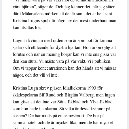
våra hjärtan”, säger de. Och jag känner det, när jag sitter
där i Målarsalens mörker, att det är sant, det är helt sant.
Kristina Lugns språk är något av det mest underbara man
kan utsättas för.
Lugn är kvinnan med orden som är som bot för tomma
själar och ett leende för dystra hjärtan. Hon är omöjlig att
förutse och när en mening börjar kan vi inte ens gissa var
den kan sluta. Vi måste vara på vår vakt, vi i publiken.
Om vi tappar koncentrationen kan det hända att vi missar
något, och det vill vi inte.
Kristina Lugn skrev pjäsen Idlaflickorna 1993 för
skådespelarna Sif Ruud och Birgitta Valberg, men ingen
kan gissa att det inte var Stina Ekblad och Ylva Ekblad
som hon hade i tankarna. Så vilka är dessa kvinnor på
scenen? De har mötts på en semesterort. De bor på
samma hotell och de är mycket lika, men de har mycket