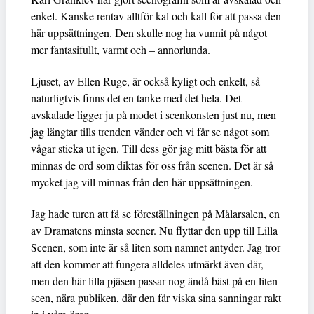
enkel. Kanske rentav alltför kal och kall för att passa den
här uppsättningen. Den skulle nog ha vunnit på något
mer fantasifullt, varmt och – annorlunda.
Ljuset, av Ellen Ruge, är också kyligt och enkelt, så
naturligtvis finns det en tanke med det hela. Det
avskalade ligger ju på modet i scenkonsten just nu, men
jag längtar tills trenden vänder och vi får se något som
vågar sticka ut igen. Till dess gör jag mitt bästa för att
minnas de ord som diktas för oss från scenen. Det är så
mycket jag vill minnas från den här uppsättningen.
Jag hade turen att få se föreställningen på Målarsalen, en
av Dramatens minsta scener. Nu flyttar den upp till Lilla
Scenen, som inte är så liten som namnet antyder. Jag tror
att den kommer att fungera alldeles utmärkt även där,
men den här lilla pjäsen passar nog ändå bäst på en liten
scen, nära publiken, där den får viska sina sanningar rakt