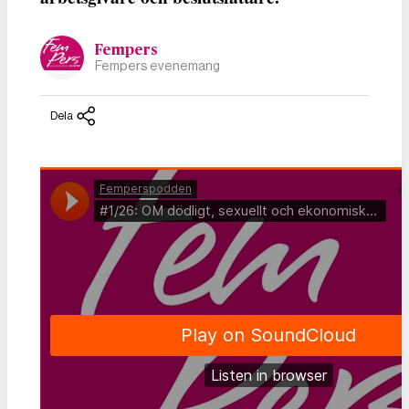
Fempers
Fempers evenemang
Dela