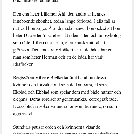
olika historier att berätta.
Den ena heter Lillemor Åhl, den andra är hennes
inneboende skönhet, sedan länge förlorad. I alla fall är
det vad hon säger. Å andra sidan säger hon också att hon
heter Disa eller Yrsa eller nåt i den stilen och är psykolog
som råder Lillemor att vila, eller kanske att falla i
glömska. Den enda vi vet säkert är att de båda har en
man som heter Herman och att de båda har varit
Idlaflickor.
Regissören Vibeke Bjelke tar ömt hand om dessa
kvinnor och förvaltar allt som de kan vara, liksom
Ekblad och Ekblad som spelar dem med både humor och
elegans. Deras rörelser är genomtänkta, koreograferade.
Deras blickar söker varandra, ömsom trevande, ömsom
aggressivt.
Stundtals pausar orden och kvinnorna visar de
ihågkomna konster som de lärt sig som unga Idlaflickor.