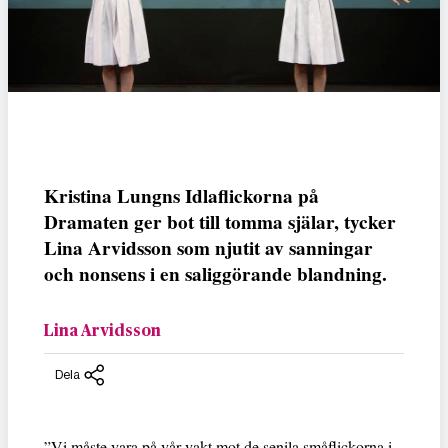
Kristina Lungns Idlaflickorna på
Dramaten ger bot till tomma själar, tycker
Lina Arvidsson som njutit av sanningar
och nonsens i en saliggörande blandning.
Lina Arvidsson
Dela
”Vi måste vara på vår vakt mot de senila småflickorna i