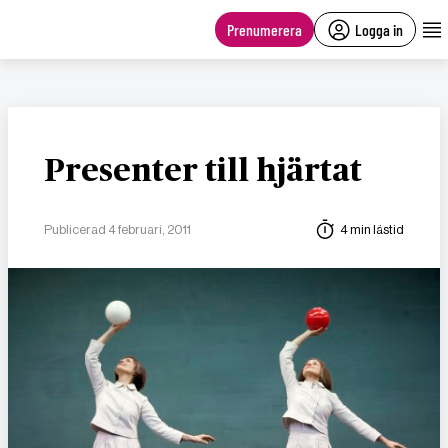
main
content
Prenumerera
Logga in
Presenter till hjärtat
Publicerad 4 februari, 2011
4 min lästid