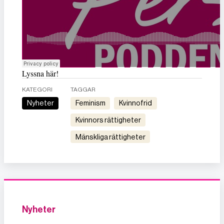
Lyssna här!
KATEGORI
TAGGAR
Nyheter
feminism
kvinnofrid
kvinnors rättigheter
mänskliga rättigheter
Nyheter