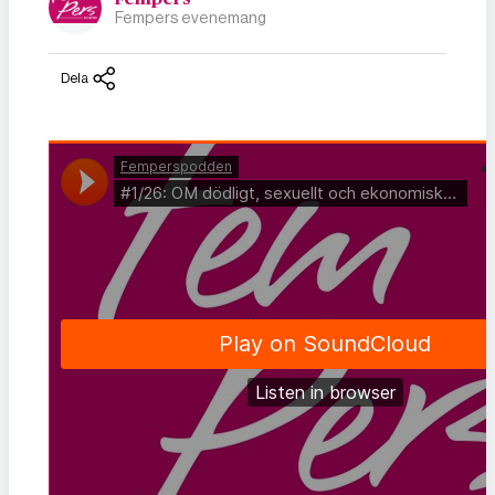
Fempers evenemang
Dela