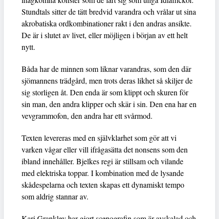
Stundtals sitter de tätt bredvid varandra och vrålar ut sina
akrobatiska ordkombinationer rakt i den andras ansikte.
De är i slutet av livet, eller möjligen i början av ett helt
nytt.
Båda har de minnen som liknar varandras, som den där
sjömannens trädgård, men trots deras likhet så skiljer de
sig storligen åt. Den enda är som klippt och skuren för
sin man, den andra klipper och skär i sin. Den ena har en
vevgrammofon, den andra har ett svårmod.
Texten levereras med en självklarhet som gör att vi
varken vågar eller vill ifrågasätta det nonsens som den
ibland innehåller. Bjelkes regi är stillsam och vilande
med elektriska toppar. I kombination med de lysande
skådespelarna och texten skapas ett dynamiskt tempo
som aldrig stannar av.
Kari Granklev har gjort scenografin som är avskalad och