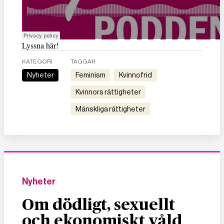
Lyssna här!
KATEGORI
TAGGAR
Nyheter
feminism
kvinnofrid
kvinnors rättigheter
mänskliga rättigheter
Nyheter
Om dödligt, sexuellt
och ekonomiskt våld