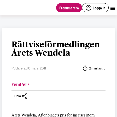
main
content
Prenumerera
Logga in
Rättviseförmedlingen
Årets Wendela
Publicerad 8 mars, 2011
2 min lästid
FemPers
Dela
Årets Wendela, Aftonbladets pris för insatser inom