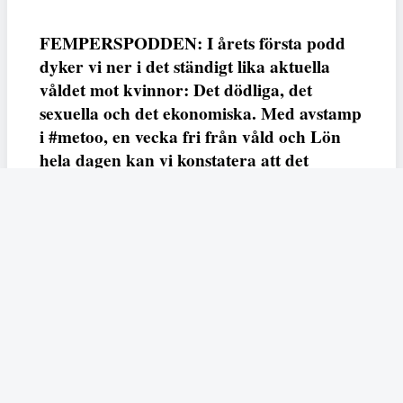
FEMPERSPODDEN: I årets första podd
dyker vi ner i det ständigt lika aktuella
våldet mot kvinnor: Det dödliga, det
sexuella och det ekonomiska. Med avstamp
i #metoo, en vecka fri från våld och Lön
hela dagen kan vi konstatera att det
varken saknas kunskap, data eller behov.
Vi efterlyser våldsprevention, ursäkter och
löneutjämnande åtgärder från såväl fack,
arbetsgivare och beslutsfattare.
Fempers
Fempers evenemang
Dela