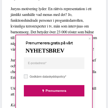
Juryns motivering lyder: En rättvis representation i ett
jämlikt samhälle vad menas med det? Jo,
funktionshindrade personer i progamledarrollen,
kvinnliga terrorexperter i tv, män som intervjuas om
barnomsorg. Det betyder över 23 000 röster som bidrar
till en mer jämlik bild av samhället. Det som började som
Prenumerera gratis på vårt
något litet har blivit något jättestort. Som påverkar vår
världsbild och väcker oss när det skevar. Vilken bragd!
NYHETSBREV
Juryn bestod av Lena Mellin, Aftonbladets samhällschef
och stf ansvarig utgivare, Karin Pettersson, politisk
chefredaktör, Lena Widman, redaktionschef och Pernilla
Ericson, chef Wendela, samt Aftonbladet.se:s läsare.
Godkänn dataskyddspolicy*
Utöver äran får pristagaren 15 000 kronor som ska gå till
Prenumerera
att gynna verksamheten.
Källa: Aftonbladet