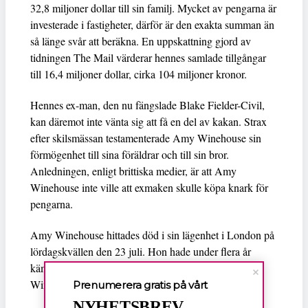
32,8 miljoner dollar till sin familj. Mycket av pengarna är
investerade i fastigheter, därför är den exakta summan än
så länge svår att beräkna. En uppskattning gjord av
tidningen The Mail värderar hennes samlade tillgångar
till 16,4 miljoner dollar, cirka 104 miljoner kronor.
Hennes ex-man, den nu fängslade Blake Fielder-Civil,
kan däremot inte vänta sig att få en del av kakan. Strax
efter skilsmässan testamenterade Amy Winehouse sin
förmögenhet till sina föräldrar och till sin bror.
Anledningen, enligt brittiska medier, är att Amy
Winehouse inte ville att exmaken skulle köpa knark för
pengarna.
Amy Winehouse hittades död i sin lägenhet i London på
lördagskvällen den 23 juli. Hon hade under flera år
kämpat med ett drog- och alkoholmissbruk. Amy
Winehouse blev 27 år.
Prenumerera gratis på vårt
NYHETSBREV