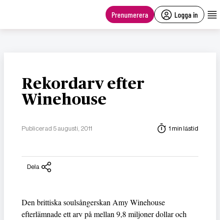
main
content
Prenumerera
Logga in
Rekordarv efter
Winehouse
Publicerad 5 augusti, 2011
1 min lästid
Dela
Den brittiska soulsångerskan Amy Winehouse
efterlämnade ett arv på mellan 9,8 miljoner dollar och