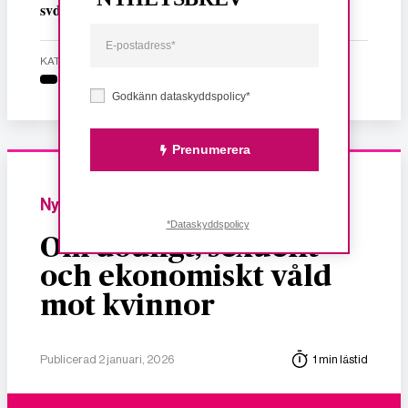
svd/näringsliv.se
KATEGORI
Godkänn dataskyddspolicy*
Prenumerera
Nyheter
*Dataskyddspolicy
Om dödligt, sexuellt
och ekonomiskt våld
mot kvinnor
Publicerad 2 januari, 2026
1 min lästid