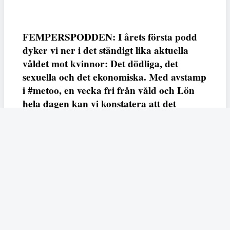
FEMPERSPODDEN: I årets första podd
dyker vi ner i det ständigt lika aktuella
våldet mot kvinnor: Det dödliga, det
sexuella och det ekonomiska. Med avstamp
i #metoo, en vecka fri från våld och Lön
hela dagen kan vi konstatera att det
varken saknas kunskap, data eller behov.
Vi efterlyser våldsprevention, ursäkter och
löneutjämnande åtgärder från såväl fack,
arbetsgivare och beslutsfattare.
Fempers
Fempers evenemang
Dela