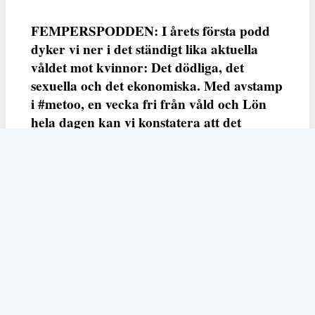
FEMPERSPODDEN: I årets första podd
dyker vi ner i det ständigt lika aktuella
våldet mot kvinnor: Det dödliga, det
sexuella och det ekonomiska. Med avstamp
i #metoo, en vecka fri från våld och Lön
hela dagen kan vi konstatera att det
varken saknas kunskap, data eller behov.
Vi efterlyser våldsprevention, ursäkter och
löneutjämnande åtgärder från såväl fack,
arbetsgivare och beslutsfattare.
Fempers
Fempers evenemang
Dela