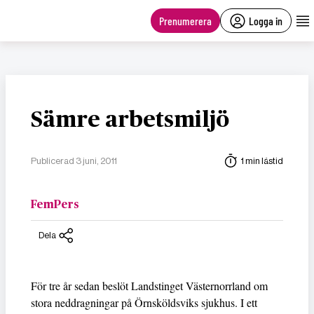
main
content
Prenumerera
Logga in
Sämre arbetsmiljö
Publicerad 3 juni, 2011
1 min lästid
FemPers
Dela
För tre år sedan beslöt Landstinget Västernorrland om
stora neddragningar på Örnsköldsviks sjukhus. I ett