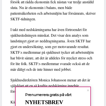
försök att rädda ekonomin fick nästan var tredje anställd
sluta. Nu är ekonomin i balans, men både
patientsäkerheten och arbetsmiljön har försämrats, skriver
SKTF-tidningen.
I takt med nedskärningarna har även förtroendet för
sjukhusledningen minskat. Det visar den analys som
landstinget gjort av neddragningarna. Även SKTF har
gjort en undersökning, som ger motsvarande resultat.
SKTF:s medlemmar på sjukhuset tycker att arbetsmiljön
har blivit sämre, att det är alldeles för mycket stress och
för lite folk. SKTF:s medlemmar svarade också att de
mår dåligt och de inte hinner med jobbet.
Sjukhusdirektören Monica Johansson menar att det är
självklart att en så kraftig nedskärning innebär
försämringar i arbetsmiljön för dem som är kvar.
Prenumerera gratis på vårt
NYHETSBREV
Källa: SKTF-tidningen