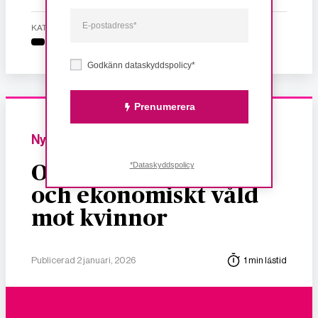
KATEGORI
Godkänn dataskyddspolicy*
Prenumerera
Nyheter
*Dataskyddspolicy
Om dödligt, sexuellt
och ekonomiskt våld
mot kvinnor
Publicerad 2 januari, 2026
1 min lästid