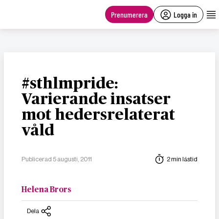
main
content
Prenumerera
Logga in
#sthlmpride:
Varierande insatser
mot hedersrelaterat
våld
Publicerad 5 augusti, 2011
2 min lästid
Helena Brors
Dela