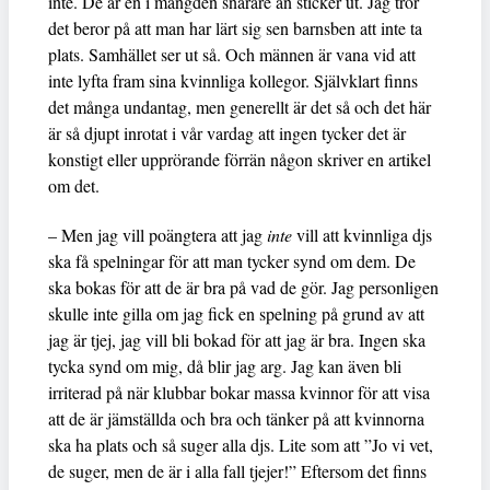
inte. De är en i mängden snarare än sticker ut. Jag tror
det beror på att man har lärt sig sen barnsben att inte ta
plats. Samhället ser ut så. Och männen är vana vid att
inte lyfta fram sina kvinnliga kollegor. Självklart finns
det många undantag, men generellt är det så och det här
är så djupt inrotat i vår vardag att ingen tycker det är
konstigt eller upprörande förrän någon skriver en artikel
om det.
– Men jag vill poängtera att jag
inte
vill att kvinnliga djs
ska få spelningar för att man tycker synd om dem. De
ska bokas för att de är bra på vad de gör. Jag personligen
skulle inte gilla om jag fick en spelning på grund av att
jag är tjej, jag vill bli bokad för att jag är bra. Ingen ska
tycka synd om mig, då blir jag arg. Jag kan även bli
irriterad på när klubbar bokar massa kvinnor för att visa
att de är jämställda och bra och tänker på att kvinnorna
ska ha plats och så suger alla djs. Lite som att ”Jo vi vet,
de suger, men de är i alla fall tjejer!” Eftersom det finns