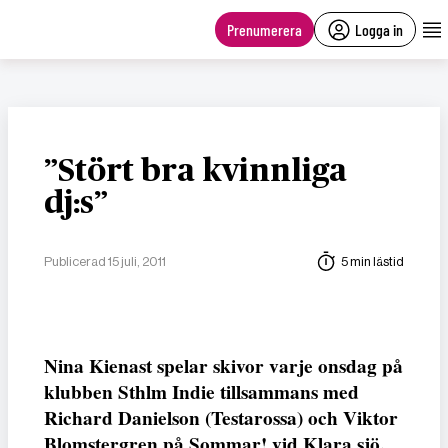
main
content
Prenumerera
Logga in
”Stört bra kvinnliga
dj:s”
Publicerad 15 juli, 2011
5 min lästid
Nina Kienast spelar skivor varje onsdag på
klubben Sthlm Indie tillsammans med
Richard Danielson (Testarossa) och Viktor
Blomstergren på Sommar! vid Klara sjö.