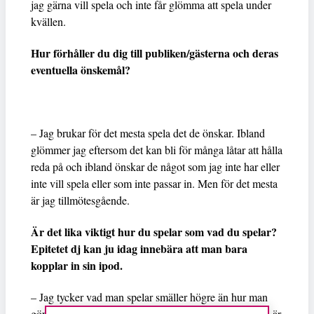
jag gärna vill spela och inte får glömma att spela under
kvällen.
Hur förhåller du dig till publiken/gästerna och deras
eventuella önskemål?
– Jag brukar för det mesta spela det de önskar. Ibland
glömmer jag eftersom det kan bli för många låtar att hålla
reda på och ibland önskar de något som jag inte har eller
inte vill spela eller som inte passar in. Men för det mesta
är jag tillmötesgående.
Är det lika viktigt hur du spelar som vad du spelar?
Epitetet dj kan ju idag innebära att man bara
kopplar in sin ipod.
– Jag tycker vad man spelar smäller högre än hur man
gör det. Först och främst. Men kom inte och säg att du är