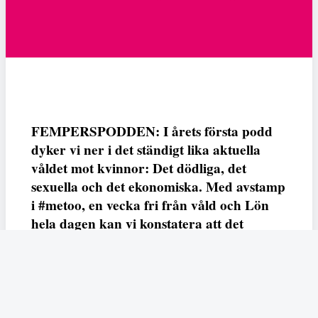
FEMPERSPODDEN: I årets första podd
dyker vi ner i det ständigt lika aktuella
våldet mot kvinnor: Det dödliga, det
sexuella och det ekonomiska. Med avstamp
i #metoo, en vecka fri från våld och Lön
hela dagen kan vi konstatera att det
varken saknas kunskap, data eller behov.
Vi efterlyser våldsprevention, ursäkter och
löneutjämnande åtgärder från såväl fack,
arbetsgivare och beslutsfattare.