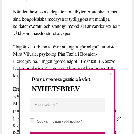
När den bosniska delegationen utbyter erfarenheter med
sina kongolesiska medsystrar tydliggörs att manliga
soldater överallt och ständigt metodiskt använder sexuellt
våld som massförstörelsevapen.
”Jag är så förbannad över att ingen gör något”, utbrister
Mira Vilusic, psykolog från Tuzla i Bosnien-
Hercegovina. ”Ingen gjorde något i Bosnien, i Kosovo.
Det som pågår i Kongo är ett krig mot kvinnorna. Ett
krig där vapnet är våldtäkt.”
Prenumerera gratis på vårt
NYHETSBREV
Efter visningen följde panelsamtal med Kvinna till
Kvinnas generalsekreterare Lena Ag och Godelive
M’longe Msabah från kongolesiska Femmes en Action
pur le Developpement Intégré (FADI). ”Jag jobbar med
just de här frågorna,” sade M’longe Msabah. ”Låt mig ge
Godkänn dataskyddspolicy*
ett exempel; Dottern i en familj var höggravid. Så
plötsligt kom soldaterna. De väntade tills förlossningen