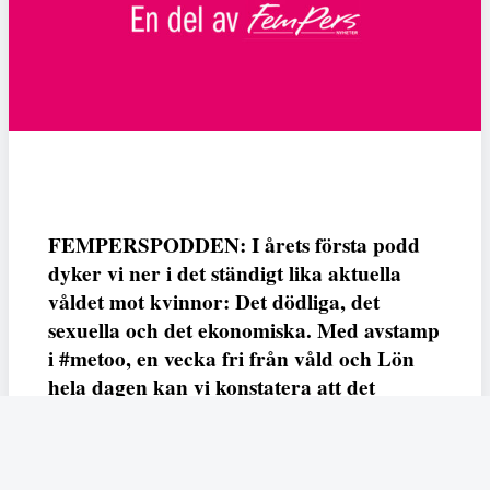
FEMPERSPODDEN: I årets första podd
dyker vi ner i det ständigt lika aktuella
våldet mot kvinnor: Det dödliga, det
sexuella och det ekonomiska. Med avstamp
i #metoo, en vecka fri från våld och Lön
hela dagen kan vi konstatera att det
varken saknas kunskap, data eller behov.
Vi efterlyser våldsprevention, ursäkter och
löneutjämnande åtgärder från såväl fack,