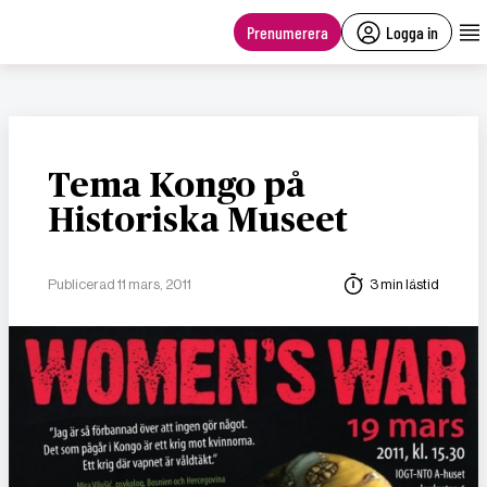
main
content
Prenumerera
Logga in
Tema Kongo på
Historiska Museet
Publicerad 11 mars, 2011
3 min lästid