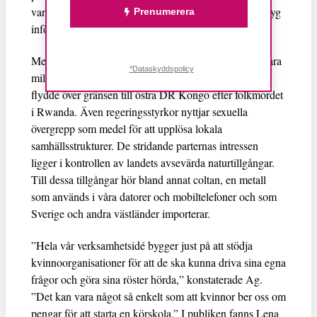
var över och våldtog henne då med diverse olika verktyg
Prenumerera
inför hennes mor och flera små barn.”
Merparten av de skyldiga till massvåldtäkterna sägs vara
*Dataskyddspolicy
milisen Interhamwe som består av huturebeller som
flydde över gränsen till östra DR Kongo efter folkmordet
i Rwanda. Även regeringsstyrkor nyttjar sexuella
övergrepp som medel för att upplösa lokala
samhällsstrukturer. De stridande parternas intressen
ligger i kontrollen av landets avsevärda naturtillgångar.
Till dessa tillgångar hör bland annat coltan, en metall
som används i våra datorer och mobiltelefoner och som
Sverige och andra västländer importerar.
”Hela vår verksamhetsidé bygger just på att stödja
kvinnoorganisationer för att de ska kunna driva sina egna
frågor och göra sina röster hörda,” konstaterade Ag.
”Det kan vara något så enkelt som att kvinnor ber oss om
pengar för att starta en körskola.” I publiken fanns Lena