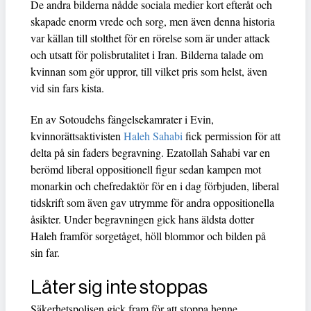
De andra bilderna nådde sociala medier kort efteråt och
skapade enorm vrede och sorg, men även denna historia
var källan till stolthet för en rörelse som är under attack
och utsatt för polisbrutalitet i Iran. Bilderna talade om
kvinnan som gör uppror, till vilket pris som helst, även
vid sin fars kista.
En av Sotoudehs fängelsekamrater i Evin,
kvinnorättsaktivisten
Haleh Sahabi
fick permission för att
delta på sin faders begravning. Ezatollah Sahabi var en
berömd liberal oppositionell figur sedan kampen mot
monarkin och chefredaktör för en i dag förbjuden, liberal
tidskrift som även gav utrymme för andra oppositionella
åsikter. Under begravningen gick hans äldsta dotter
Haleh framför sorgetåget, höll blommor och bilden på
sin far.
Låter sig inte stoppas
Säkerhetspolisen gick fram för att stoppa henne,