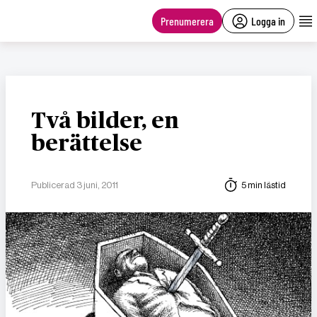
main
content
Prenumerera
Logga in
Två bilder, en
berättelse
Publicerad 3 juni, 2011
5 min lästid