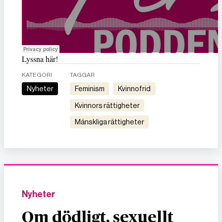
Lyssna här!
KATEGORI
TAGGAR
Nyheter
feminism
kvinnofrid
kvinnors rättigheter
mänskliga rättigheter
Nyheter
Om dödligt, sexuellt