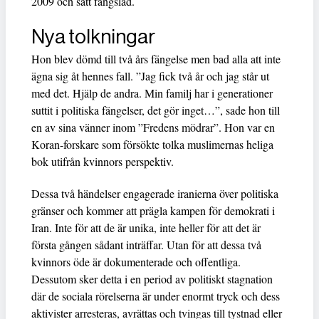
2009 och satt fängslad.
Nya tolkningar
Hon blev dömd till två års fängelse men bad alla att inte
ägna sig åt hennes fall. ”Jag fick två år och jag står ut
med det. Hjälp de andra. Min familj har i generationer
suttit i politiska fängelser, det gör inget…”, sade hon till
en av sina vänner inom ”Fredens mödrar”. Hon var en
Koran-forskare som försökte tolka muslimernas heliga
bok utifrån kvinnors perspektiv.
Dessa två händelser engagerade iranierna över politiska
gränser och kommer att prägla kampen för demokrati i
Iran. Inte för att de är unika, inte heller för att det är
första gången sådant inträffar. Utan för att dessa två
kvinnors öde är dokumenterade och offentliga.
Dessutom sker detta i en period av politiskt stagnation
där de sociala rörelserna är under enormt tryck och dess
aktivister arresteras, avrättas och tvingas till tystnad eller