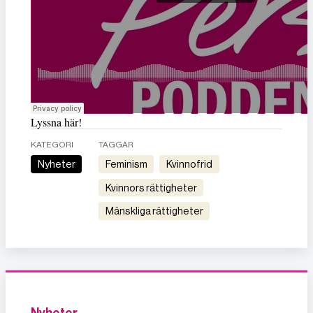
Lyssna här!
KATEGORI
TAGGAR
Nyheter
feminism
kvinnofrid
kvinnors rättigheter
mänskliga rättigheter