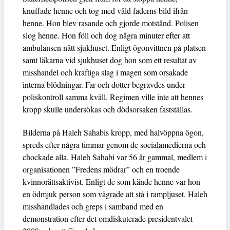
knuffade henne och tog med våld faderns bild ifrån
henne. Hon blev rasande och gjorde motstånd. Polisen
slog henne. Hon föll och dog några minuter efter att
ambulansen nått sjukhuset. Enligt ögonvittnen på platsen
samt läkarna vid sjukhuset dog hon som ett resultat av
misshandel och kraftiga slag i magen som orsakade
interna blödningar. Far och dotter begravdes under
poliskontroll samma kväll. Regimen ville inte att hennes
kropp skulle undersökas och dödsorsaken fastställas.
Bilderna på Haleh Sahabis kropp, med halvöppna ögon,
spreds efter några timmar genom de socialamedierna och
chockade alla. Haleh Sahabi var 56 år gammal, medlem i
organisationen ”Fredens mödrar” och en troende
kvinnorättsaktivist. Enligt de som kände henne var hon
en ödmjuk person som vägrade att stå i rampljuset. Haleh
misshandlades och greps i samband med en
demonstration efter det omdiskuterade presidentvalet