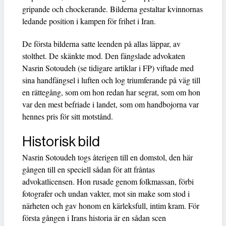
gripande och chockerande. Bilderna gestaltar kvinnornas
ledande position i kampen för frihet i Iran.
De första bilderna satte leenden på allas läppar, av
stolthet. De skänkte mod. Den fängslade advokaten
Nasrin Sotoudeh (se tidigare artiklar i FP) viftade med
sina handfängsel i luften och log triumferande på väg till
en rättegång, som om hon redan har segrat, som om hon
var den mest befriade i landet, som om handbojorna var
hennes pris för sitt motstånd.
Historisk bild
Nasrin Sotoudeh togs återigen till en domstol, den här
gången till en speciell sådan för att fråntas
advokatlicensen. Hon rusade genom folkmassan, förbi
fotografer och undan vakter, mot sin make som stod i
närheten och gav honom en kärleksfull, intim kram. För
första gången i Irans historia är en sådan scen