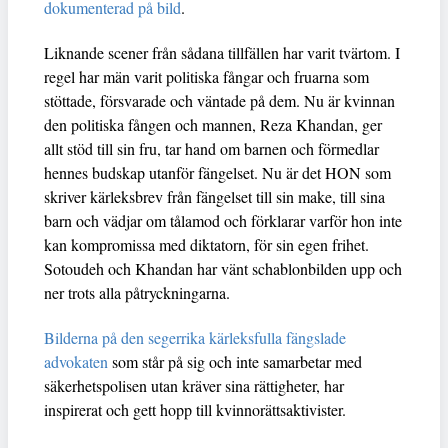
dokumenterad på bild
.
Liknande scener från sådana tillfällen har varit tvärtom. I
regel har män varit politiska fångar och fruarna som
stöttade, försvarade och väntade på dem. Nu är kvinnan
den politiska fången och mannen, Reza Khandan, ger
allt stöd till sin fru, tar hand om barnen och förmedlar
hennes budskap utanför fängelset. Nu är det HON som
skriver kärleksbrev från fängelset till sin make, till sina
barn och vädjar om tålamod och förklarar varför hon inte
kan kompromissa med diktatorn, för sin egen frihet.
Sotoudeh och Khandan har vänt schablonbilden upp och
ner trots alla påtryckningarna.
Bilderna på den segerrika kärleksfulla fängslade
advokaten
som står på sig och inte samarbetar med
säkerhetspolisen utan kräver sina rättigheter, har
inspirerat och gett hopp till kvinnorättsaktivister.