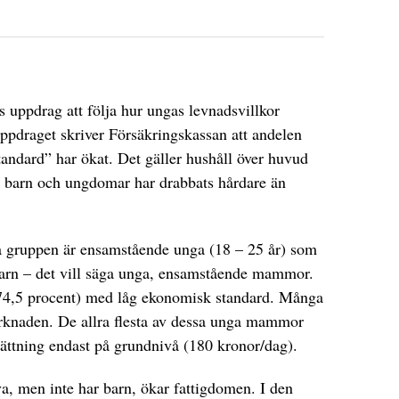
 uppdrag att följa hur ungas levnadsvillkor
suppdraget skriver Försäkringskassan att andelen
andard” har ökat. Det gäller hushåll över huvud
att barn och ungdomar har drabbats hårdare än
a gruppen är ensamstående unga (18 – 25 år) som
barn – det vill säga unga, ensamstående mammor.
(74,5 procent) med låg ekonomisk standard. Många
rknaden. De allra flesta av dessa unga mammor
sättning endast på grundnivå (180 kronor/dag).
a, men inte har barn, ökar fattigdomen. I den