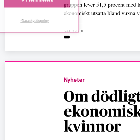
Prenumerera
gruppen lever 51,5 procent med 
ekonomiskt utsatta bland vuxna va
*Dataskyddspolicy
KATEGORI
Nyheter
Om dödligt
ekonomisk
kvinnor