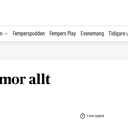
on
Femperspodden
Fempers Play
Evenemang
Tidigare 
or allt
1 min lästid