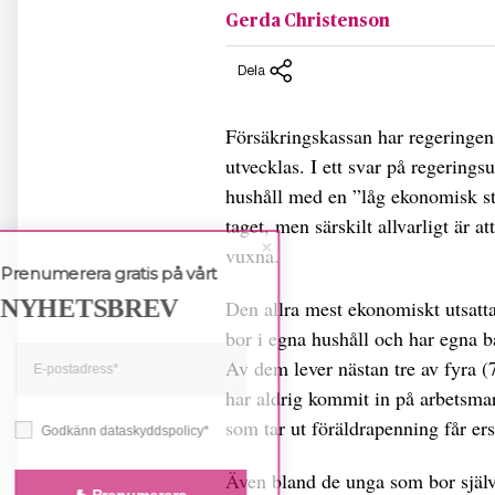
Gerda Christenson
Dela
Försäkringskassan har regeringens
utvecklas. I ett svar på regering
hushåll med en ”låg ekonomisk st
taget, men särskilt allvarligt är 
vuxna.
Prenumerera gratis på vårt
NYHETSBREV
Den allra mest ekonomiskt utsatt
bor i egna hushåll och har egna 
Av dem lever nästan tre av fyra 
har aldrig kommit in på arbetsma
som tar ut föräldrapenning får er
Godkänn dataskyddspolicy*
Även bland de unga som bor själv