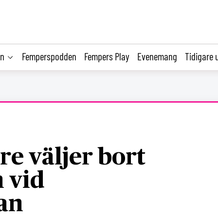
on
Femperspodden
Fempers Play
Evenemang
Tidigare 
re väljer bort
 vid
an