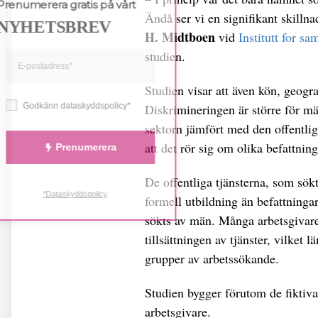
Prenumerera gratis på vårt
Ändå ser vi en signifikant skilln
NYHETSBREV
H. Midtboen
vid
Institutt for s
studien.
Studien visar att även kön, geogra
Diskrimineringen är större för mä
Godkänn dataskyddspolicy*
sektorn jämfört med den offentlig
att det rör sig om olika befattning
Prenumerera
De offentliga tjänsterna, som sök
*Dataskyddspolicy
formell utbildning än befattninga
sökts av män. Många arbetsgivare 
tillsättningen av tjänster, vilket
grupper av arbetssökande.
Studien bygger förutom de fiktiva
arbetsgivare.