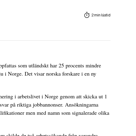
2 min lästid
pfattas som utländskt har 25 procents mindre
vju i Norge. Det visar norska forskare i en ny
ering i arbetslivet i Norge genom att skicka ut 1
svar på riktiga jobbannonser. Ansökningarna
lifikationer men med namn som signalerade olika
om skilde de två arbetssökande från varandra.