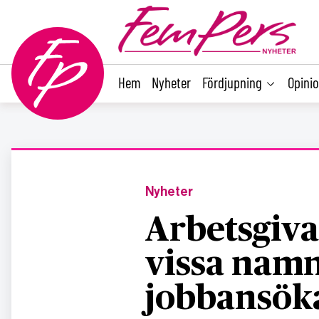
main
content
Hem
Nyheter
Fördjupning
Opini
Nyheter
Arbetsgiva
vissa namn
jobbansök