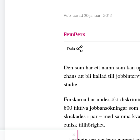
Publicerad 20 januari, 2012
FemPers
Dela
Den som har ett namn som kan up
chans att bli kallad till jobbinter
studie.
Forskarna har undersökt diskrimin
800 fiktiva jobbansökningar som 
skickades i par – med samma kva
etnisk tillhörighet.
– I princip var det bara namnet s