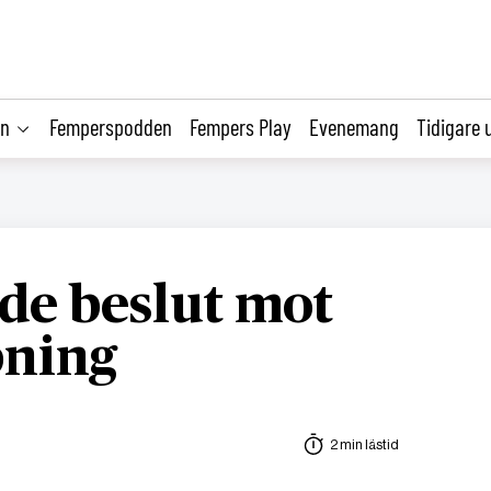
on
Femperspodden
Fempers Play
Evenemang
Tidigare 
de beslut mot
ning
2 min lästid