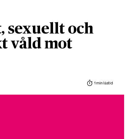
, sexuellt och
t våld mot
1 min lästid