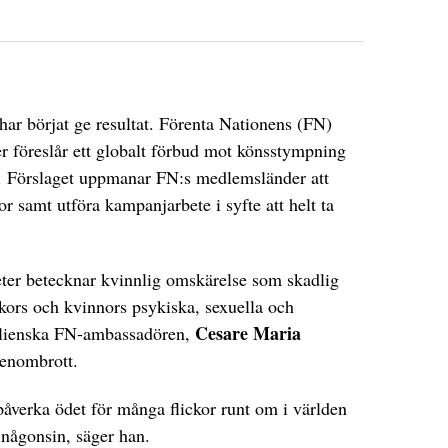
ar börjat ge resultat. Förenta Nationens (FN)
r föreslår ett globalt förbud mot könsstympning
. Förslaget uppmanar FN:s medlemsländer att
 samt utföra kampanjarbete i syfte att helt ta
ter betecknar kvinnlig omskärelse som skadlig
ckors och kvinnors psykiska, sexuella och
Cesare Maria
talienska FN-ambassadören,
 genombrott.
 påverka ödet för många flickor runt om i världen
 någonsin, säger han.