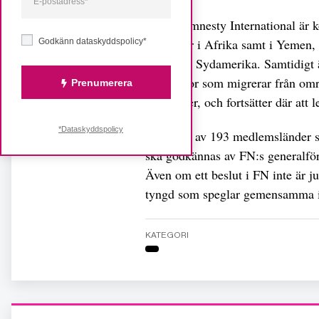
Enligt Amnesty International är
28 länder i Afrika samt i Yemen,
Godkänn dataskyddspolicy*
grupper i Sydamerika. Samtidigt 
människor som migrerar från områd
Prenumerera
fler länder, och fortsätter där at
*Dataskyddspolicy
Med 110 av 193 medlemsländer som 
ska godkännas av FN:s generalfö
Även om ett beslut i FN inte är j
tyngd som speglar gemensamma in
KATEGORI