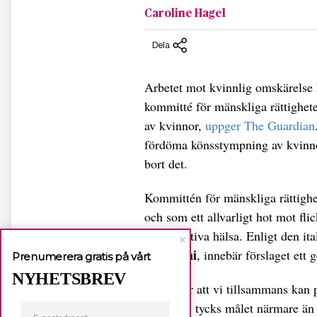
Caroline Hagel
Dela
Arbetet mot kvinnlig omskärelse h
kommitté för mänskliga rättighete
av kvinnor,
uppger The Guardian
fördöma könsstympning av kvinnor
bort det.
Kommittén för mänskliga rättighe
och som ett allvarligt hot mot fli
reproduktiva hälsa. Enligt den i
Ragaglini
, innebär förslaget ett
Prenumerera gratis på vårt
NYHETSBREV
– Jag tror att vi tillsammans kan
och i dag tycks målet närmare än