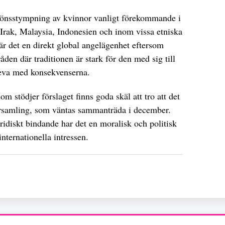
 könsstympning av kvinnor vanligt förekommande i
 Irak, Malaysia, Indonesien och inom vissa etniska
är det en direkt global angelägenhet eftersom
en där traditionen är stark för den med sig till
t leva med konsekvenserna.
stödjer förslaget finns goda skäl att tro att det
rsamling, som väntas sammanträda i december.
uridiskt bindande har det en moralisk och politisk
ternationella intressen.