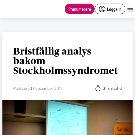
main
content
Prenumerera
Logga in
Bristfällig analys
bakom
Stockholmssyndromet
Publicerad 7 december, 2012
3 min lästid