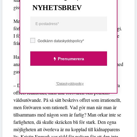
NYHETSBREV
gisslan – den ena var rånaren, den andra polisen.
Men Bejerot uppmärksammade inte att offrets
förhållande till hela situationen är en överlevnadsstrategi.
I förhållande till det faktiska våldet och hotbilden, både
Godkänn dataskyddspolicy*
från polisen och kidnapparen.
Hanna Olsson menar att hela sammanhanget behöver
Prenumerera
analyseras, som exempelvis polisens beslut att skicka ned
gas i bankvalvet. Hur farligt var det för gisslans liv?
*Dataskyddspolicy
– Det som kallas Stockholmssyndromet inbegriper bara
offrets reaktioner, men inte förövaren och polisens
våldsutövande. På så sätt beskrivs offret som irrationellt,
men förövaren som rationell. Vad gör man när man är
tillsammans med någon som är farlig? Man orkar inte se
farligheten, då skulle skräcken bli för stark. Den egna
möjligheten att överleva är nu kopplad till kidnapparens
liv. Kristin Enmark var rädd för polisen för att den inte