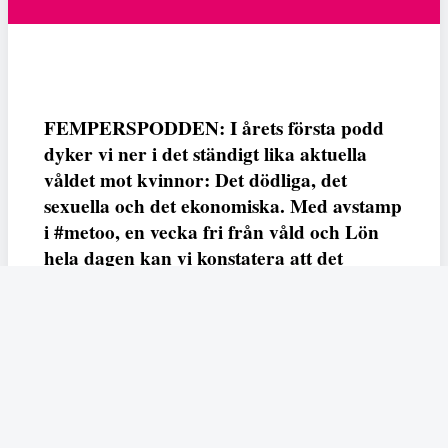
FEMPERSPODDEN: I årets första podd
dyker vi ner i det ständigt lika aktuella
våldet mot kvinnor: Det dödliga, det
sexuella och det ekonomiska. Med avstamp
i #metoo, en vecka fri från våld och Lön
hela dagen kan vi konstatera att det
varken saknas kunskap, data eller behov.
Vi efterlyser våldsprevention, ursäkter och
löneutjämnande åtgärder från såväl fack,
arbetsgivare och beslutsfattare.
Fempers
Fempers evenemang