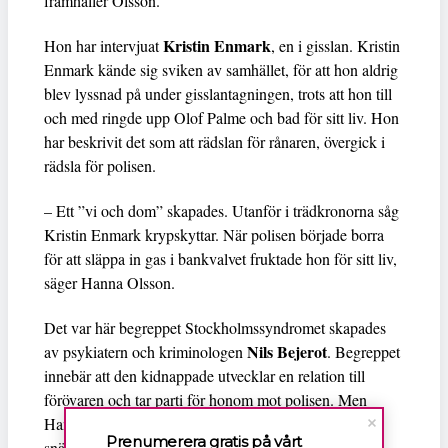
framhåller Olsson.
Kristin Enmark
Hon har intervjuat
, en i gisslan. Kristin
Enmark kände sig sviken av samhället, för att hon aldrig
blev lyssnad på under gisslantagningen, trots att hon till
och med ringde upp Olof Palme och bad för sitt liv. Hon
har beskrivit det som att rädslan för rånaren, övergick i
rädsla för polisen.
– Ett ”vi och dom” skapades. Utanför i trädkronorna såg
Kristin Enmark krypskyttar. När polisen började borra
för att släppa in gas i bankvalvet fruktade hon för sitt liv,
säger Hanna Olsson.
Det var här begreppet Stockholmssyndromet skapades
Nils Bejerot
av psykiatern och kriminologen
. Begreppet
innebär att den kidnappade utvecklar en relation till
förövaren och tar parti för honom mot polisen. Men
Hanna Olsson anser att begreppet ger en alldeles för
Prenumerera gratis på vårt
snäv förklaring eftersom det fanns två tydliga hot mot