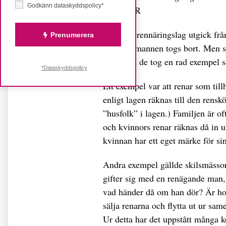
Godkänn dataskyddspolicy*
Foto: SSR
1971 års rennäringslag utgick frå
Prenumerera
tillhörig mannen togs bort. Men s
kvar, och de tog en rad exempel s
*Dataskyddspolicy
Ett exempel var att renar som ti
enligt lagen räknas till den rens
”husfolk” i lagen.) Familjen är o
och kvinnors renar räknas då in 
kvinnan har ett eget märke för sin
Andra exempel gällde skilsmässo
gifter sig med en renägande man,
vad händer då om han dör? Är hon
sälja renarna och flytta ut ur sam
Ur detta har det uppstått många ko