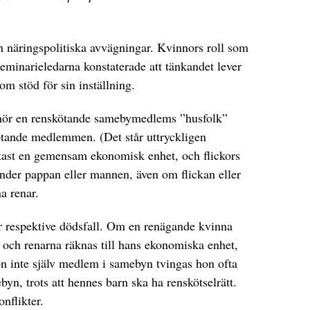
n näringspolitiska avvägningar. Kvinnors roll som
eminarieledarna konstaterade att tänkandet lever
om stöd för sin inställning.
llhör en renskötande samebymedlems ”husfolk”
kötande medlemmen. (Det står uttryckligen
ftast en gemensam ekonomisk enhet, och flickors
under pappan eller mannen, även om flickan eller
a renar.
r respektive dödsfall. Om en renägande kvinna
 och renarna räknas till hans ekonomiska enhet,
 inte själv medlem i samebyn tvingas hon ofta
ebyn, trots att hennes barn ska ha renskötselrätt.
nflikter.