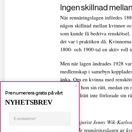
Ingen skillnad mella
När rennäringslagen infördes 1886
någon skillnad mellan kvinnor oc
som kunde få bedriva renskötsel, 
det var i praktiken då. Kvinnorna
1800- och 1900-tal en aktiv roll 
Men när lagen ändrades 1928 var 
medlemskap i samebyn kopplades ti
änka. Om en kvinna med renskötse
förlorade hon sin rätt, medan en
Prenumerera gratis på vårt
renskötselrätt inte förlorade sin rä
NYHETSBREV
Förbundsjurist Jenny Wik-Karls
förklarade rennäringslagen ur kv