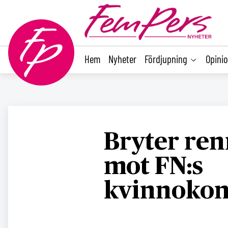
main
content
Hem
Nyheter
Fördjupning
Opini
Bryter ren
mot FN:s
kvinnokon