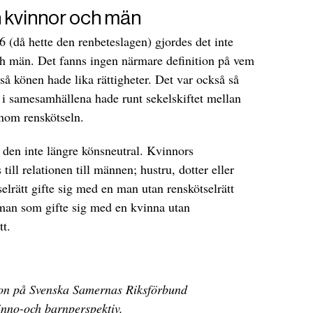
n kvinnor och män
 (då hette den renbeteslagen) gjordes det inte
h män. Det fanns ingen närmare definition på vem
så könen hade lika rättigheter. Det var också så
 i samesamhällena hade runt sekelskiftet mellan
inom renskötseln.
den inte längre könsneutral. Kvinnors
ll relationen till männen; hustru, dotter eller
lrätt gifte sig med en man utan renskötselrätt
 man som gifte sig med en kvinna utan
tt.
son på Svenska Samernas Riksförbund
inno-och barnperspektiv.