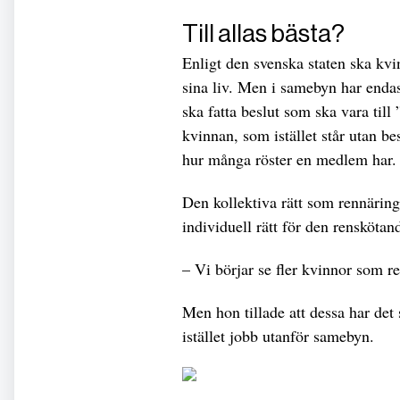
Till allas bästa?
Enligt den svenska staten ska kv
sina liv. Men i samebyn har endas
ska fatta beslut som ska vara till ”
kvinnan, som istället står utan be
hur många röster en medlem har.
Den kollektiva rätt som rennärings
individuell rätt för den rensköta
– Vi börjar se fler kvinnor som r
Men hon tillade att dessa har det
istället jobb utanför samebyn.