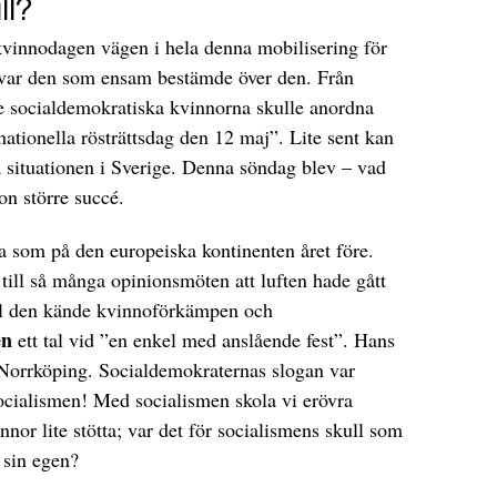
ll?
 kvinnodagen vägen i hela denna mobilisering för
d var den som ensam bestämde över den. Från
de socialdemokratiska kvinnorna skulle anordna
nationella rösträttsdag den 12 maj”. Lite sent kan
ska situationen i Sverige. Denna söndag blev – vad
on större succé.
a som på den europeiska kontinenten året före.
till så många opinionsmöten att luften hade gått
ll den kände kvinnoförkämpen och
en
ett tal vid ”en enkel med anslående fest”. Hans
 Norrköping. Socialdemokraternas slogan var
socialismen! Med socialismen skola vi erövra
nor lite stötta; var det för socialismens skull som
r sin egen?