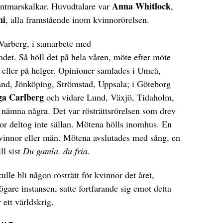
Anna Whitlock
dentmarskalkar. Huvudtalare var
,
ni
, alla framstående inom kvinnorörelsen.
 Varberg, i samarbete med
det. Så höll det på hela våren, möte efter möte
id eller på helger. Opinioner samlades i Umeå,
nd, Jönköping, Strömstad, Uppsala; i Göteborg
ga Carlberg
och vidare Lund, Växjö, Tidaholm,
 nämna några. Det var rösträttsrörelsen som drev
r deltog inte sällan. Mötena hölls inomhus. En
kvinnor eller män. Mötena avslutades med sång, en
ll sist
Du gamla, du fria
.
kulle bli någon rösträtt för kvinnor det året,
gare instansen, satte fortfarande sig emot detta
 ett världskrig.