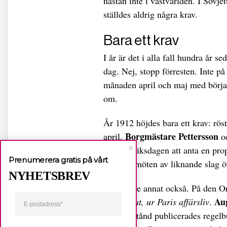
nästan inte i västvärlden. I Sov
ställdes aldrig några krav.
Bara ett krav
I år är det i alla fall hundra år 
dag. Nej, stopp förresten. Inte p
månaden april och maj med börja
om.
År 1912 höjdes bara ett krav: röst
Borgmästare Pettersson
april.
o
påverka riksdagen att anta en prop
Prenumerera gratis på vårt
opinionsmöten av liknande slag öv
NYHETSBREV
Det hände annat också. På den Or
Au
Kvinnohat, ur Paris affärsliv
.
hans tillstånd publicerades regelb