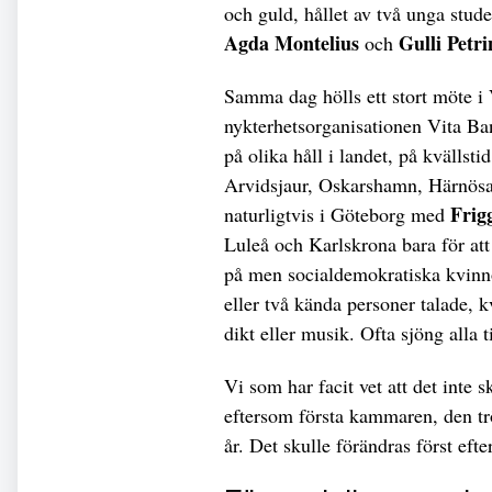
och guld, hållet av två unga stu
Agda Montelius
Gulli Petri
och
Samma dag hölls ett stort möte i
nykterhetsorganisationen Vita Ban
på olika håll i landet, på kvällst
Arvidsjaur, Oskarshamn, Härnösa
Frig
naturligtvis i Göteborg med
Luleå och Karlskrona bara för att
på men socialdemokratiska kvinno
eller två kända personer talade, 
dikt eller musik. Ofta sjöng alla ti
Vi som har facit vet att det inte s
eftersom första kammaren, den trö
år. Det skulle förändras först efter