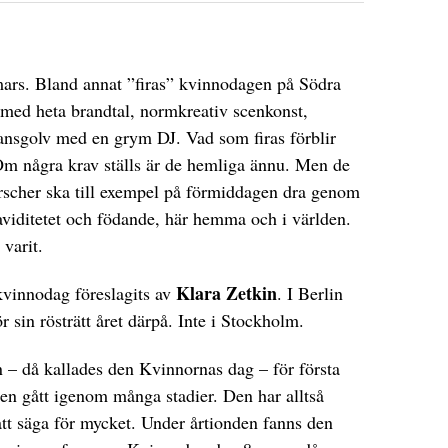
 mars. Bland annat ”firas” kvinnodagen på Södra
 med heta brandtal, normkreativ scenkonst,
dansgolv med en grym DJ. Vad som firas förblir
Om några krav ställs är de hemliga ännu. Men de
arscher ska till exempel på förmiddagen dra genom
raviditetet och födande, här hemma och i världen.
 varit.
Klara Zetkin
kvinnodag föreslagits av
. I Berlin
sin rösträtt året därpå. Inte i Stockholm.
 – då kallades den Kvinnornas dag – för första
en gått igenom många stadier. Den har alltså
 att säga för mycket. Under årtionden fanns den