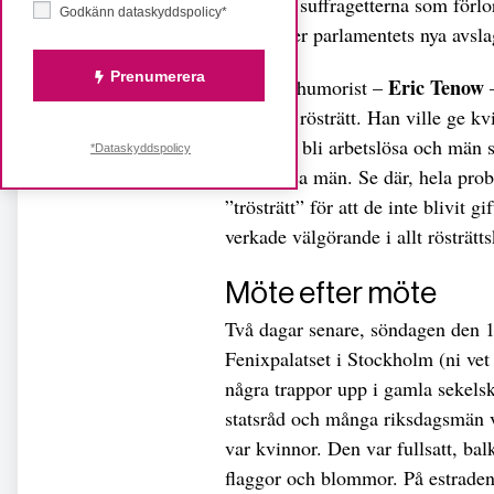
engelska suffragetterna som förlor
Godkänn dataskyddspolicy*
raseri över parlamentets nya avsla
Prenumerera
Eric Tenow
En känd humorist –
–
kvinnors rösträtt. Han ville ge
skulle de bli arbetslösa och män 
*Dataskyddspolicy
med dessa män. Se där, hela prob
”trösträtt” för att de inte blivit 
verkade välgörande i allt rösträtt
Möte efter möte
Två dagar senare, söndagen den 14 
Fenixpalatset i Stockholm (ni vet
några trappor upp i gamla sekelsk
statsråd och många riksdagsmän v
var kvinnor. Den var fullsatt, b
flaggor och blommor. På estraden s