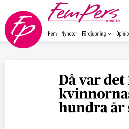
main
content
Hem
Nyheter
Fördjupning
Opini
Då var det 
kvinnornas
hundra år