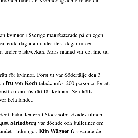
jetunionen fanns en Kvinnodag den 8 mars; då
sedan kvinnor i Sverige manifesterade på en egen
å en enda dag utan under flera dagar under
n under påskveckan. Mars månad var det inte tal
rätt för kvinnor. Först ut var Södertälje den 3
fru von Koch
ch
talade inför 200 personer för att
osition om rösträtt för kvinnor. Sen hölls
er hela landet.
ientaliska Teatern i Stockholm visades filmen
gust Strindberg
var döende och bulletiner om
Elin Wägner
undet i tidningar.
försvarade de