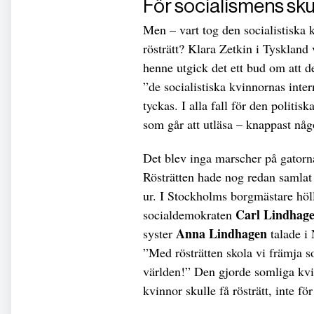
För socialismens sku
Men – vart tog den socialistiska
rösträtt? Klara Zetkin i Tysklan
henne utgick det ett bud om att 
”de socialistiska kvinnornas inter
tyckas. I alla fall för den politi
som går att utläsa – knappast någ
Det blev inga marscher på gatorn
Rösträtten hade nog redan samlat 
ur. I Stockholms borgmästare hö
Carl Lindhag
socialdemokraten
Anna Lindhagen
syster
talade i
”Med rösträtten skola vi främja 
världen!” Den gjorde somliga kvin
kvinnor skulle få rösträtt, inte fö