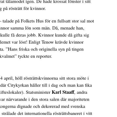
at tålamodet igen. De hade krossat fönster i sitt
g på rösträtt för kvinnor.
 talade på Folkets Hus för en fullsatt stor sal mot
 kvinnor samma lön som män. Då, menade han,
skulle få deras jobb. Kvinnor kunde då gifta sig
lemet var löst! Enligt Tenow krävde kvinnor
gifta. ”Hans friska och originella syn på tingen
skvalmet” tyckte en reporter.
april, höll rösträttskvinnorna sitt stora möte i
 där Citykyrkan håller till i dag och man kan fika
Karl Staaff
ifteslokaler). Statsminister
, andra
ar närvarande i den stora salen där majoriteten
alkongerna dignade och dekorerad med svenska
trålade det internationella rösträttsbaneret i vitt