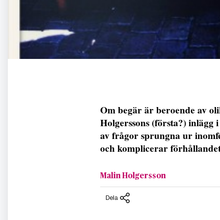
Om begär är beroende av olik
Holgerssons (första?) inlägg
av frågor sprungna ur inomf
och komplicerar förhållandet
Malin Holgersson
Dela