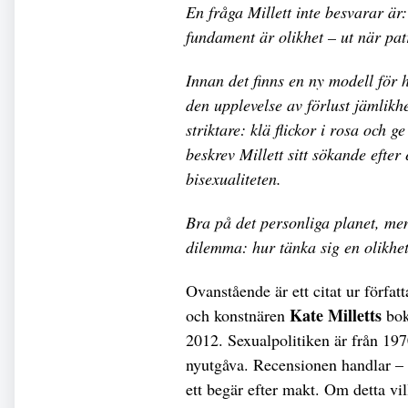
En fråga Millett inte besvarar är:
fundament är olikhet – ut när pat
Innan det finns en ny modell för
den upplevelse av förlust jämlik
striktare: klä flickor i rosa och g
beskrev Millett sitt sökande efter
bisexualiteten.
Bra på det personliga planet, men
dilemma: hur tänka sig en olikhe
Ovanstående är ett citat ur förfat
Kate Milletts
och konstnären
bo
2012. Sexualpolitiken är från 197
nyutgåva. Recensionen handlar – 
ett begär efter makt. Om detta vill