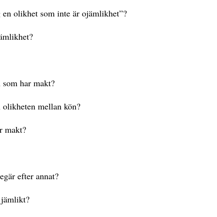
 en olikhet som inte är ojämlikhet”?
jämlikhet?
m som har makt?
en olikheten mellan kön?
er makt?
begär efter annat?
 jämlikt?