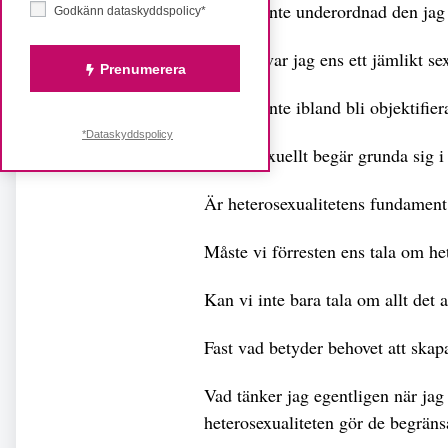
Blir jag inte underordnad den jag
Godkänn dataskyddspolicy*
Eftersträvar jag ens ett jämlikt se
Prenumerera
Vill jag inte ibland bli objektifie
*Dataskyddspolicy
Måste sexuellt begär grunda sig i
Är heterosexualitetens fundament
Måste vi förresten ens tala om he
Kan vi inte bara tala om allt det 
Fast vad betyder behovet att skap
Vad tänker jag egentligen när jag
heterosexualiteten gör de begräns