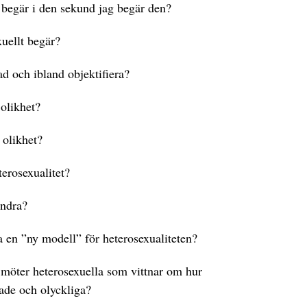
 begär i den sekund jag begär den?
xuellt begär?
rad och ibland objektifiera?
 olikhet?
 olikhet?
terosexualitet?
andra?
a en ”ny modell” för heterosexualiteten?
 möter heterosexuella som vittnar om hur
ade och olyckliga?