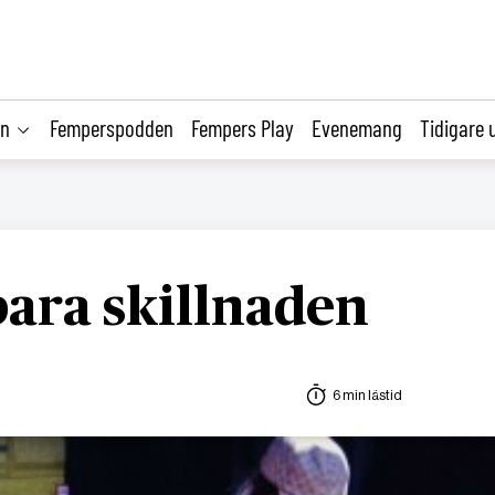
on
Femperspodden
Fempers Play
Evenemang
Tidigare 
ara skillnaden
6 min lästid