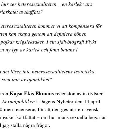
 hur ser heterosexualiteten – en kärlek vars
riarkatet avskaffats?
 heterosexualiteten kommer vi att kompensera för
heten kan skapa genom att definiera könen
e pojkar krigsleksaker. I sin självbiografi Flykt
 en ny typ av kärlek och fann balans i
 det löser inte heterosexualitetens teoretiska
t som inte är ojämlikhet?
Kajsa Ekis Ekmans
taren
recension av aktivisten
k
Sexualpolitiken
i Dagens Nyheter den 14 april
0 men recenseras för att den ges ut i en svensk
mycket kortfattat – om hur mäns sexuella begär är
 jag ställa några frågor.