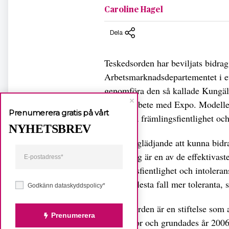
Caroline Hagel
Dela
Teskedsorden har beviljats bidrag
Arbetsmarknadsdepartementet i ett
genomföra den så kallade Kungäl
ett samarbete med Expo. Modellen
Prenumerera gratis på vårt
motverka främlingsfientlighet och
NYHETSBREV
– Det är glädjande att kunna bidra
utbildning är en av de effektivas
främlingsfientlighet och intoleran
de allra flesta fall mer toleranta,
Godkänn dataskyddspolicy*
Teskedsorden är en stiftelse som 
Prenumerera
människor och grundades år 2006