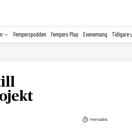
on
Femperspodden
Fempers Play
Evenemang
Tidigare 
ill
ojekt
1 min lästid