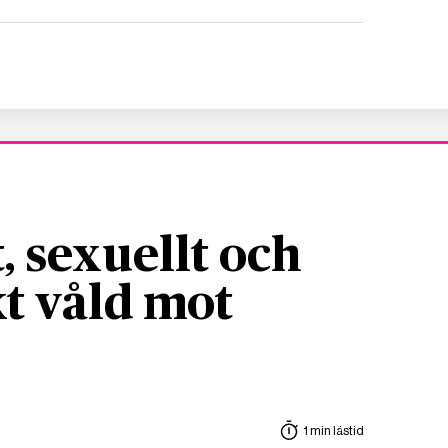
, sexuellt och
t våld mot
1 min lästid