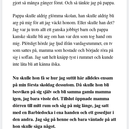
gjort så många gånger förut. Och så tänkte jag på pappa.
Pappa skulle aldrig glömma skolan, han skulle aldrig bli
arg på mig för att jag väckt honom. Eller skulle han det?
Jag var ju trots allt ett ganska jobbigt barn och pappa
kanske skulle bli arg om han var den som tog hand om
mig. Plötsligt hörde jag ljud ifrån vardagsrummet, en tv
som sattes på, mamma som hostade och började röra på
sig i soffan. Jag satt helt knäpp tyst i rummet och kunde
inte låta bli att känna ilska.
Nu skulle hon få se hur jag suttit här alldeles ensam
på min första skoldag dessutom. Då skulle hon bli
besviken på sig själv och bli samma gamla mamma
igen, jag bara visste det. Tillslut öppnade mamma
dörren till mitt rum och såg på mig länge, jag satt
med en Barbiedocka i ena handen och ett gosedjur i
den andra. Jag såg på henne och bara väntade på att
hon skulle säga något.