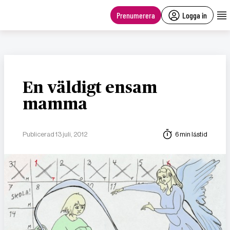
main
content
Prenumerera
Logga in
En väldigt ensam
mamma
Publicerad 13 juli, 2012
6 min lästid