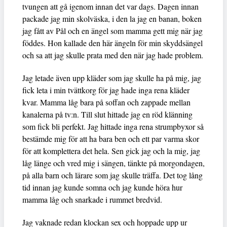
tvungen att gå igenom innan det var dags. Dagen innan
packade jag min skolväska, i den la jag en banan, boken
jag fått av Pål och en ängel som mamma gett mig när jag
föddes. Hon kallade den här ängeln för min skyddsängel
och sa att jag skulle prata med den när jag hade problem.
Jag letade även upp kläder som jag skulle ha på mig, jag
fick leta i min tvättkorg för jag hade inga rena kläder
kvar. Mamma låg bara på soffan och zappade mellan
kanalerna på tv:n. Till slut hittade jag en röd klänning
som fick bli perfekt. Jag hittade inga rena strumpbyxor så
bestämde mig för att ha bara ben och ett par varma skor
för att komplettera det hela. Sen gick jag och la mig, jag
låg länge och vred mig i sängen, tänkte på morgondagen,
på alla barn och lärare som jag skulle träffa. Det tog lång
tid innan jag kunde somna och jag kunde höra hur
mamma låg och snarkade i rummet bredvid.
Jag vaknade redan klockan sex och hoppade upp ur