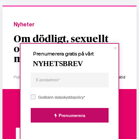
Nyheter
Om dödligt, sexuellt
och ekonomiskt våld
Prenumerera gratis på vårt
mot kvinnor
NYHETSBREV
Publicerad 2 januari, 2026
1 min lästid
Godkänn dataskyddspolicy*
Prenumerera