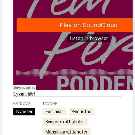
Lyssna här!
KATEGORI
TAGGAR
Nyheter
feminism
kvinnofrid
kvinnors rättigheter
mänskliga rättigheter