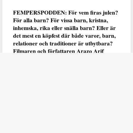
FEMPERSPODDEN: För vem firas julen?
För alla barn? För vissa barn, kristna,
inhemska, rika eller snälla barn? Eller är
det mest en köpfest där både varor, barn,
relationer och traditioner är utbytbara?
Filmaren och författaren Arazo Arif
adresserar samtliga frågor i den första
svenska julfilmen ur ett migrantperspektiv
– En juldröm – som hade premiär i SVT
23 december.
Fempers
Fempers evenemang
Dela