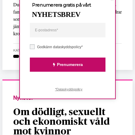
Dubbeldagarna motverkas av en annan av regeringens
Prenumerera gratis på vårt
familjepolitiska reformer, jämställdhetsbonusen. Föräldrar
NYHETSBREV
som väljer att ta ut dubbeldagarna går miste om
jämställdhetsbonus – maximalt kan de förlora 3 000
kronor, skriver Arbetet.
Godkänn dataskyddspolicy*
KATEGORI
Prenumerera
*Dataskyddspolicy
Nyheter
Om dödligt, sexuellt
och ekonomiskt våld
mot kvinnor