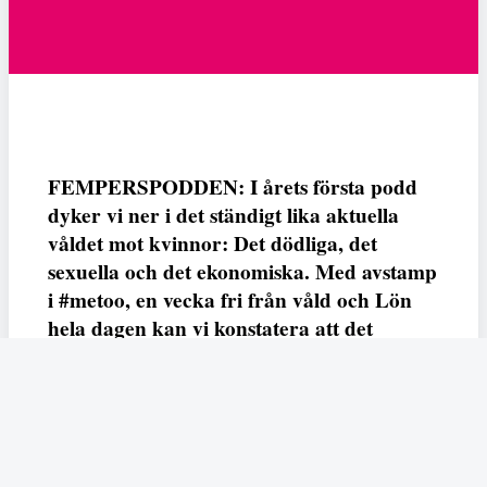
FEMPERSPODDEN: I årets första podd
dyker vi ner i det ständigt lika aktuella
våldet mot kvinnor: Det dödliga, det
sexuella och det ekonomiska. Med avstamp
i #metoo, en vecka fri från våld och Lön
hela dagen kan vi konstatera att det
varken saknas kunskap, data eller behov.
Vi efterlyser våldsprevention, ursäkter och
löneutjämnande åtgärder från såväl fack,
arbetsgivare och beslutsfattare.