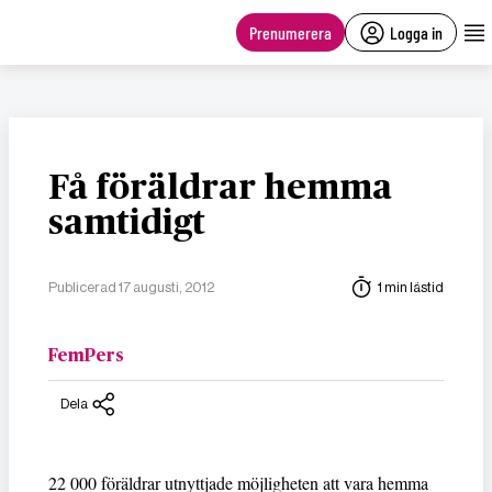
main
content
Prenumerera
Logga in
Få föräldrar hemma
samtidigt
Publicerad 17 augusti, 2012
1 min lästid
FemPers
Dela
22 000 föräldrar utnyttjade möjligheten att vara hemma