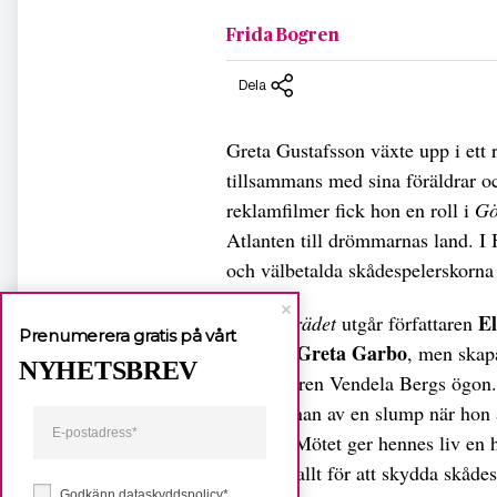
Frida Bogren
Dela
Greta Gustafsson växte upp i ett
tillsammans med sina föräldrar oc
reklamfilmer fick hon en roll i
Gö
Atlanten till drömmarnas land. I
och välbetalda skådespelerskorna
El
I
Vinterträdet
utgår författaren
Prenumerera gratis på vårt
Greta Garbo
verkliga
, men skap
NYHETSBREV
sekreteraren Vendela Bergs ögon.
filmstjärnan av en slump när hon ä
företag. Mötet ger hennes liv en 
Vendela allt för att skydda skåd
Godkänn dataskyddspolicy*