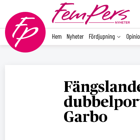
main
content
Hem
Nyheter
Fördjupning
Opini
Fängsland
dubbelpor
Garbo