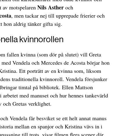
Nils Asther
t av motspelaren
och
costa
, men tackar nej till upprepade frierier och
t hon aldrig tänker gifta sig.
nella kvinnorollen
som fallen kvinna (som dör på slutet) vill Greta
s med Vendela och Mercedes de Acosta börjar hon
Kristina. Ett porträtt av en kvinna som, liksom
tidens traditionella kvinnoroll. Vendela försjunker
lbringar timtal på bibliotek. Ellen Mattson
n i arbetet med manuset och hur hennes tankevärld
iv och Gretas verklighet.
 och Vendela får besviket se ett helt annat manus
istoria mellan en spanjor och Kristina vävs in i
ssning till trots, visar filmen flera scener där