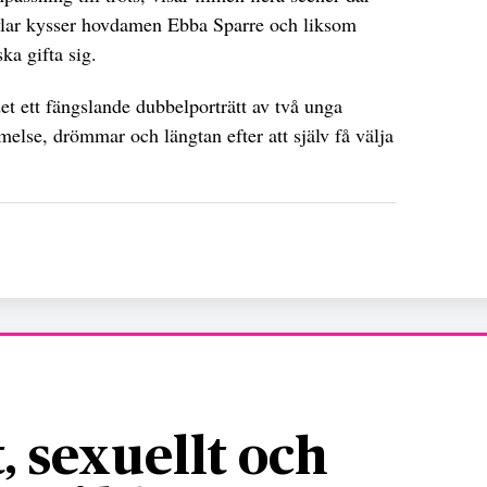
övlar kysser hovdamen Ebba Sparre och liksom
ska gifta sig.
et ett fängslande dubbelporträtt av två unga
else, drömmar och längtan efter att själv få välja
, sexuellt och