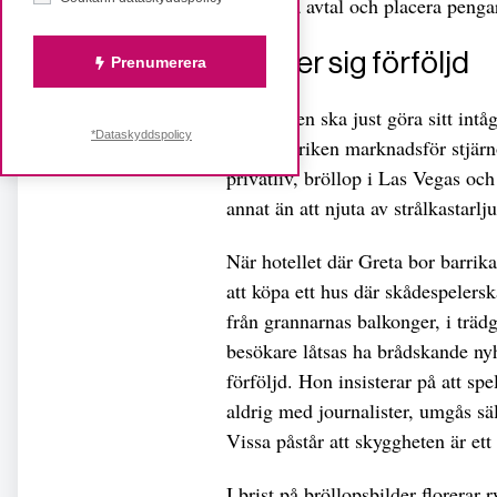
att skriva avtal och placera penga
Känner sig förföljd
Prenumerera
Ljudfilmen ska just göra sitt in
*Dataskyddspolicy
Drömfabriken marknadsför stjärn
privatliv, bröllop i Las Vegas oc
annat än att njuta av strålkastarlju
När hotellet där Greta bor barrika
att köpa ett hus där skådespelers
från grannarnas balkonger, i trä
besökare låtsas ha brådskande nyhe
förföljd. Hon insisterar på att s
aldrig med journalister, umgås s
Vissa påstår att skyggheten är ett 
I brist på bröllopsbilder florera