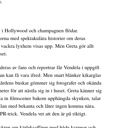
r.
tåg i Hollywood och champagnen flödar.
orna med spektakulära historier om deras
h vackra lyxhem visas upp. Men Greta gör allt
set.
deras av fans och reportrar får Vendela i uppgift
kan kan få vara ifred. Men snart blänker kikarglas
dgårdens buskar gömmer sig fotografer och okända
ter för att nästla sig in i huset. Greta känner sig
pela in filmscener bakom upphängda skynken, talar
ällan med bekanta och låter ingen komma nära.
PR-trick. Vendela vet att den är på riktigt.
r rykten om kärleksaffärer med både kvinnor och