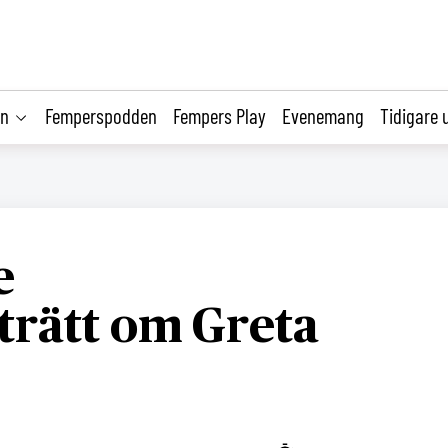
on
Femperspodden
Fempers Play
Evenemang
Tidigare 
e
trätt om Greta