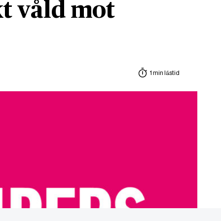
t våld mot
1 min lästid