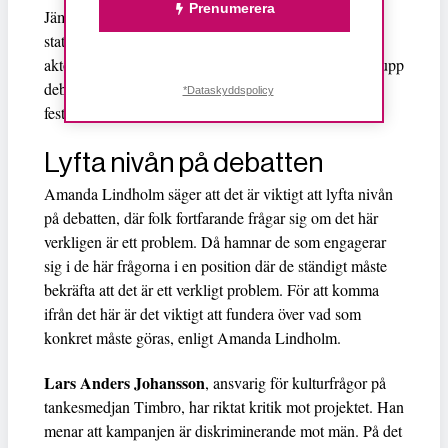
Prenumerera
Jämställd festival är ett ideellt initiativ som presenterar
statistik och intervjuar artister, arrangörer och andra
aktörer inom musikbranschen. Deras syfte är att lyfta upp
debatten om ojämställdheten som råder inom
*Dataskyddspolicy
festivalscenen i Sverige.
Lyfta nivån på debatten
Amanda Lindholm säger att det är viktigt att lyfta nivån
på debatten, där folk fortfarande frågar sig om det här
verkligen är ett problem. Då hamnar de som engagerar
sig i de här frågorna i en position där de ständigt måste
bekräfta att det är ett verkligt problem. För att komma
ifrån det här är det viktigt att fundera över vad som
konkret måste göras, enligt Amanda Lindholm.
Lars Anders Johansson
, ansvarig för kulturfrågor på
tankesmedjan Timbro, har riktat kritik mot projektet. Han
menar att kampanjen är diskriminerande mot män. På det