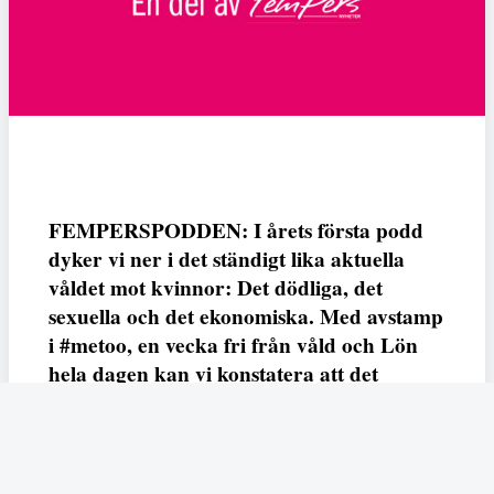
FEMPERSPODDEN: I årets första podd
dyker vi ner i det ständigt lika aktuella
våldet mot kvinnor: Det dödliga, det
sexuella och det ekonomiska. Med avstamp
i #metoo, en vecka fri från våld och Lön
hela dagen kan vi konstatera att det
varken saknas kunskap, data eller behov.
Vi efterlyser våldsprevention, ursäkter och
löneutjämnande åtgärder från såväl fack,
arbetsgivare och beslutsfattare.