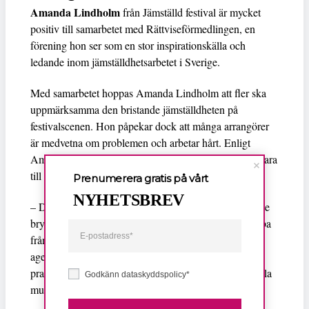
Amanda Lindholm
från Jämställd festival är mycket
positiv till samarbetet med Rättviseförmedlingen, en
förening hon ser som en stor inspirationskälla och
ledande inom jämställdhetsarbetet i Sverige.
Med samarbetet hoppas Amanda Lindholm att fler ska
uppmärksamma den bristande jämställdheten på
festivalscenen. Hon påpekar dock att många arrangörer
är medvetna om problemen och arbetar hårt. Enligt
Amanda Lindholm kommer deras insamlade förslag vara
till stor hjälp.
Prenumerera gratis på vårt
NYHETSBREV
– Den onda cirkeln som gör att kvinnor inte syns måste
brytas. För att lyckas med det här är det viktigt att jobba
från flera olika håll, med många organisationer som
agerar. Popkollo är ett exempel på några som arbetar
praktiskt med att få tjejer att komma igång med att spela
Godkänn dataskyddspolicy*
musik.