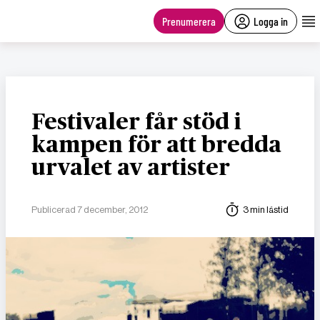
main
content
Prenumerera
Logga in
Festivaler får stöd i
kampen för att bredda
urvalet av artister
Publicerad 7 december, 2012
3 min lästid