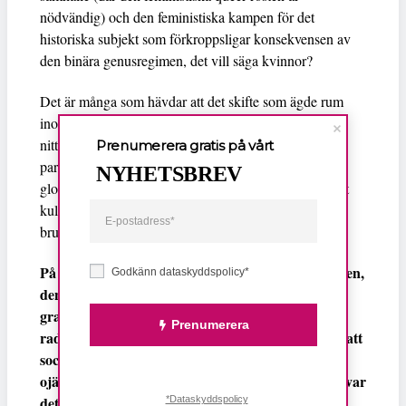
nödvändig) och den feministiska kampen för det
historiska subjekt som förkroppsligar konsekvensen av
den binära genusregimen, det vill säga kvinnor?
Det är många som hävdar att det skifte som ägde rum
inom samhällsvetenskap och humaniora i början av
nittiotalet, ett skift från ekonomin till kultur, äger
Prenumerera gratis på vårt
paradoxalt nog rum i en tid där klasskillnader ökar
NYHETSBREV
globalt och siffror på börsmarknaden styr allas liv. Det
kulturella skiftet i genusvetenskap har varit obehagligt
brutal.
På mindre än tio år försvann den kvinnliga kroppen,
Godkänn dataskyddspolicy*
den blödande, bröstcancerattackerade, åldrande,
gravida kvinnokroppen. Det hävdades att
Prenumerera
radikalfeminister överfokuserade på sex och våld, att
socialistiska feminister överfokuserade på
ojämlikheter i arbete och att patriarkatbegreppet var
deterministiskt och teoretiskt begränsat. Och det
*Dataskyddspolicy