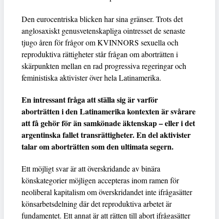
Den eurocentriska blicken har sina gränser. Trots det
anglosaxiskt genusvetenskapliga ointresset de senaste
tjugo åren för frågor om KVINNORS sexuella och
reproduktiva rättigheter står frågan om aborträtten i
skärpunkten mellan en rad progressiva regeringar och
feministiska aktivister över hela Latinamerika.
En intressant fråga att ställa sig är varför
aborträtten i den Latinamerika kontexten är svårare
att få gehör för än samkönade äktenskap – eller i det
argentinska fallet transrättigheter. En del aktivister
talar om aborträtten som den ultimata segern.
Ett möjligt svar är att överskridande av binära
könskategorier möjligen accepteras inom ramen för
neoliberal kapitalism om överskridandet inte ifrågasätter
könsarbetsdelning där det reproduktiva arbetet är
fundamentet. Ett annat är att rätten till abort ifrågasätter