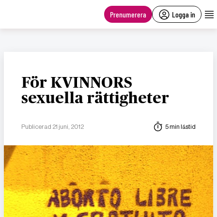
main
content
Prenumerera
Logga in
För KVINNORS
sexuella rättigheter
Publicerad 21 juni, 2012
5 min lästid