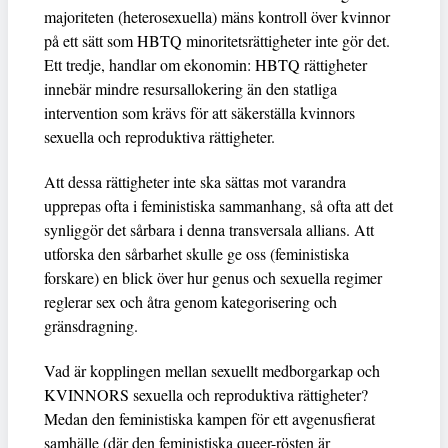
majoriteten (heterosexuella) mäns kontroll över kvinnor
på ett sätt som HBTQ minoritetsrättigheter inte gör det.
Ett tredje, handlar om ekonomin: HBTQ rättigheter
innebär mindre resursallokering än den statliga
intervention som krävs för att säkerställa kvinnors
sexuella och reproduktiva rättigheter.
Att dessa rättigheter inte ska sättas mot varandra
upprepas ofta i feministiska sammanhang, så ofta att det
synliggör det sårbara i denna transversala allians. Att
utforska den sårbarhet skulle ge oss (feministiska
forskare) en blick över hur genus och sexuella regimer
reglerar sex och åtra genom kategorisering och
gränsdragning.
Vad är kopplingen mellan sexuellt medborgarkap och
KVINNORS sexuella och reproduktiva rättigheter?
Medan den feministiska kampen för ett avgenusfierat
samhälle (där den feministiska queer-rösten är