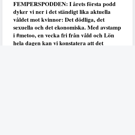
FEMPERSPODDEN: I årets första podd
dyker vi ner i det ständigt lika aktuella
våldet mot kvinnor: Det dödliga, det
sexuella och det ekonomiska. Med avstamp
i #metoo, en vecka fri från våld och Lön
hela dagen kan vi konstatera att det
varken saknas kunskap, data eller behov.
Vi efterlyser våldsprevention, ursäkter och
löneutjämnande åtgärder från såväl fack,
arbetsgivare och beslutsfattare.
Fempers
Fempers evenemang
Dela