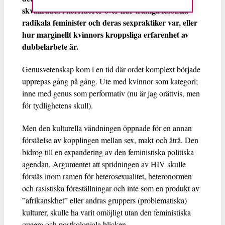
skvallrades i korridorer över hur tråkiga lesbiska
radikala feminister och deras sexpraktiker var, eller
hur marginellt kvinnors kroppsliga erfarenhet av
dubbelarbete är.
Genusvetenskap kom i en tid där ordet komplext började
upprepas gång på gång. Ute med kvinnor som kategori;
inne med genus som performativ (nu är jag orättvis, men
för tydlighetens skull).
Men den kulturella vändningen öppnade för en annan
förståelse av kopplingen mellan sex, makt och åtrå. Den
bidrog till en expandering av den feministiska politiska
agendan. Argumentet att spridningen av HIV skulle
förstås inom ramen för heterosexualitet, heteronormen
och rasistiska föreställningar och inte som en produkt av
”afrikanskhet” eller andras gruppers (problematiska)
kulturer, skulle ha varit omöjligt utan den feministiska
queera och postkoloniala blicken.