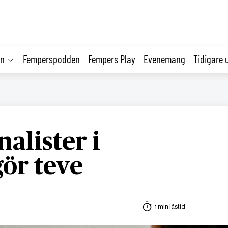
on
Femperspodden
Fempers Play
Evenemang
Tidigare 
alister i
ör teve
1 min lästid