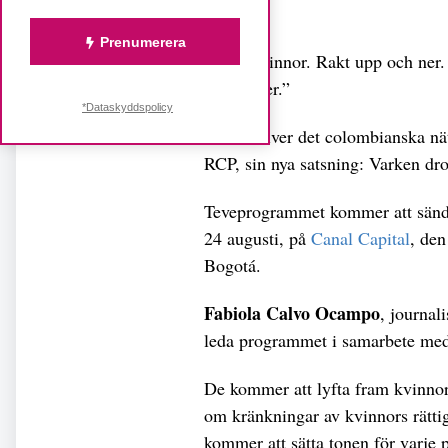
Dela
Prenumerera
”Bara kvinnor. Rakt upp och ner. 
överdrifter.”
*Dataskyddspolicy
Så beskriver det colombianska nät
RCP, sin nya satsning: Varken drot
Teveprogrammet kommer att sända
24 augusti, på
Canal Capital
, den
Bogotá.
Fabiola Calvo Ocampo
, journal
leda programmet i samarbete med
De kommer att lyfta fram kvinnor
om kränkningar av kvinnors rätti
kommer att sätta tonen för varje 