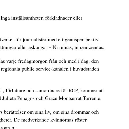
Inga inställsamheter, förklädnader eller
verket för journalister med ett genusperspektiv,
tningar eller askungar – Ni reinas, ni cenicientas.
s varje fredagmorgon från och med i dag, den
 regionala public service-kanalen i huvudstaden
ist, författare och samordnare för RCP, kommer att
 Julieta Penagos och Grace Montserrat Torrente.
s berättelser om sina liv, om sina drömmar och
gheter. De medverkande kvinnornas röster
program.