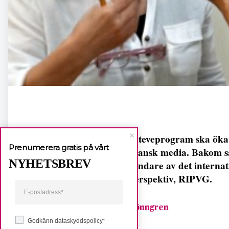
Ett nytt teveprogram ska öka
Prenumerera gratis på vårt
colombiansk media. Bakom sa
NYHETSBREV
medgrundare av det internati
genusperspektiv, RIPVG.
Jenny Rönngren
Godkänn dataskyddspolicy*