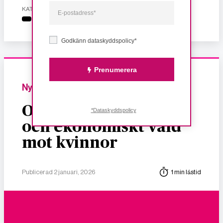
KATEGORI
Godkänn dataskyddspolicy*
Prenumerera
Nyheter
Om dödligt, sexuellt
*Dataskyddspolicy
och ekonomiskt våld
mot kvinnor
Publicerad 2 januari, 2026
1 min lästid