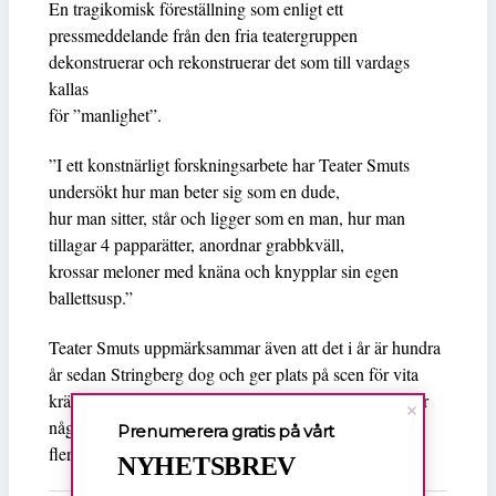
En tragikomisk föreställning som enligt ett
pressmeddelande från den fria teatergruppen
dekonstruerar och rekonstruerar det som till vardags
kallas
för ”manlighet”.
”I ett konstnärligt forskningsarbete har Teater Smuts
undersökt hur man beter sig som en dude,
hur man sitter, står och ligger som en man, hur man
tillagar 4 papparätter, anordnar grabbkväll,
krossar meloner med knäna och knypplar sin egen
ballettsusp.”
Teater Smuts uppmärksammar även att det i år är hundra
år sedan Stringberg dog och ger plats på scen för vita
kränkta män. Den som är bekymrad över sin egen eller
någon annans mansroll garanteras svar, och dessutom
Prenumerera gratis på vårt
fler och mycket större problem.
NYHETSBREV