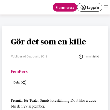
main
content
Prenumerera
Logga in
Gör det som en kille
Publicerad 3 augusti, 2012
1 min lästid
FemPers
Dela
Premiär för Teater Smuts föreställning Do it like a dude
blir den 29 september.