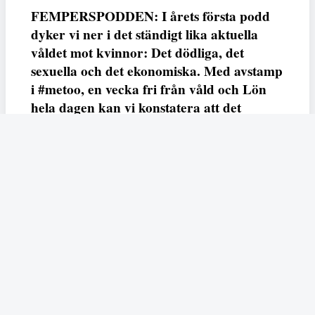
FEMPERSPODDEN: I årets första podd
dyker vi ner i det ständigt lika aktuella
våldet mot kvinnor: Det dödliga, det
sexuella och det ekonomiska. Med avstamp
i #metoo, en vecka fri från våld och Lön
hela dagen kan vi konstatera att det
varken saknas kunskap, data eller behov.
Vi efterlyser våldsprevention, ursäkter och
löneutjämnande åtgärder från såväl fack,
arbetsgivare och beslutsfattare.
Fempers
Fempers evenemang
Dela