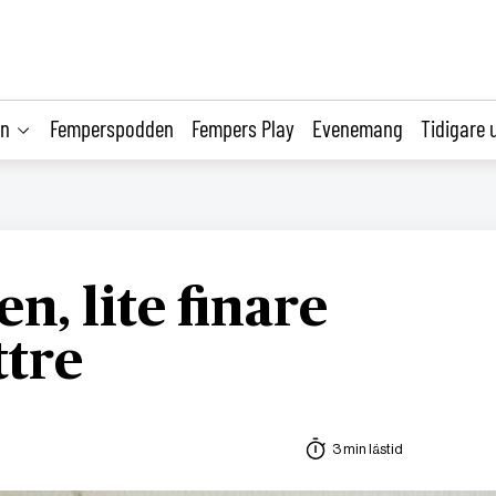
on
Femperspodden
Fempers Play
Evenemang
Tidigare 
n, lite finare
ttre
3 min lästid