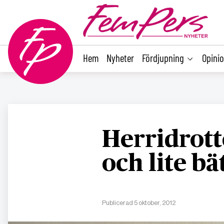
main
content
Hem
Nyheter
Fördjupning
Opini
Herridrotte
och lite bä
Publicerad 5 oktober, 2012