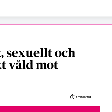
, sexuellt och
t våld mot
1 min lästid