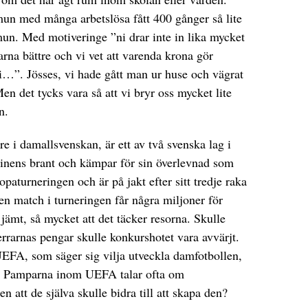
mun med många arbetslösa fått 400 gånger så lite
mun. Med motiveringe ”ni drar inte in lika mycket
garna bättre och vi vet att varenda krona gör
i i…”. Jösses, vi hade gått man ur huse och vägrat
en det tycks vara så att vi bryr oss mycket lite
n.
i damallsvenskan, är ett av två svenska lag i
inens brant och kämpar för sin överlevnad som
paturneringen och är på jakt efter sitt tredje raka
n match i turneringen får några miljoner för
 jämt, så mycket att det täcker resorna. Skulle
rrarnas pengar skulle konkurshotet vara avvärjt.
UEFA, som säger sig vilja utveckla damfotbollen,
ng. Pamparna inom UEFA talar ofta om
 att de själva skulle bidra till att skapa den?