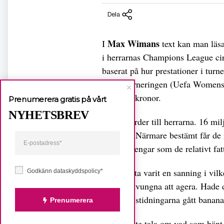
Dela
Max Wimans
I
text kan man läsa
i herrarnas Champions League cirk
baserat på hur prestationer i tur
mästarturneringen (Uefa Womens
miljoner kronor.
Prenumerera gratis på vårt
NYHETSBREV
6,8 miljarder till herrarna. 16 mil
skillnad. Närmare bestämt får de
mycket pengar som de relativt fa
Hade detta varit en sanning i vi
Godkänn dataskyddspolicy*
känt sig tvungna att agera. Hade 
och kvällstidningarna gått banan
Prenumerera
För att inte tala om vad som hänt