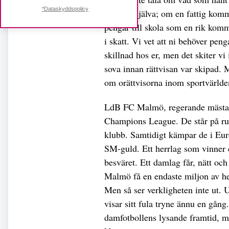
*Dataskyddspolicy
Tänk er själva; om en fattig kom
pengar till skola som en rik kom
i skatt. Vi vet att ni behöver pen
skillnad hos er, men det skiter v
sova innan rättvisan var skipad. M
om orättvisorna inom sportvärlde
LdB FC Malmö, regerande mästare 
Champions League. De står på ru
klubb. Samtidigt kämpar de i Euro
SM-guld. Ett herrlag som vinner e
besväret. Ett damlag får, nätt och
Malmö få en endaste miljon av he
Men så ser verkligheten inte ut. 
visar sitt fula tryne ännu en gå
damfotbollens lysande framtid, men