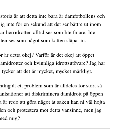
storia är att detta inte bara är damfotbollens och
ig inte för en sekund att det ser bättre ut inom
r herridrotten alltid ses som lite finare, lite
nten ses som något som katten släpat in.
r är detta okej? Varför är det okej att öppet
amidrotter och kvinnliga idrottsutövare? Jag har
 tycker att det är mycket, mycket märkligt.
ting åt ett problem som är alldeles för stort så
anisationer att diskriminera damidrott på öppen
a är redo att göra något åt saken kan ni väl hojta
 leden och protestera mot detta vansinne, men jag
 med mig?