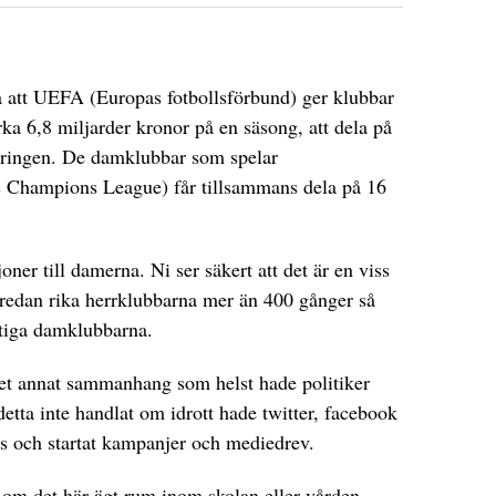
 att UEFA (Europas fotbollsförbund) ger klubbar
a 6,8 miljarder kronor på en säsong, att dela på
neringen. De damklubbar som spelar
 Champions League) får tillsammans dela på 16
joner till damerna. Ni ser säkert att det är en viss
 redan rika herrklubbarna mer än 400 gånger så
ttiga damklubbarna.
lket annat sammanhang som helst hade politiker
detta inte handlat om idrott hade twitter, facebook
as och startat kampanjer och mediedrev.
 om det här ägt rum inom skolan eller vården.