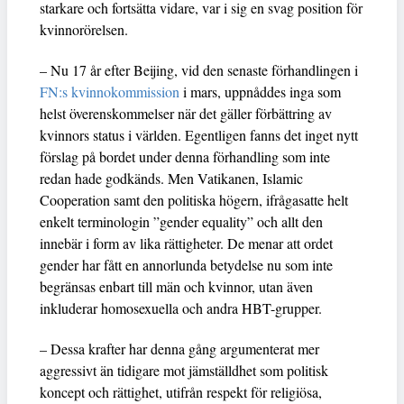
starkare och fortsätta vidare, var i sig en svag position för
kvinnorörelsen.
– Nu 17 år efter Beijing, vid den senaste förhandlingen i
FN:s kvinnokommission
i mars, uppnåddes inga som
helst överenskommelser när det gäller förbättring av
kvinnors status i världen. Egentligen fanns det inget nytt
förslag på bordet under denna förhandling som inte
redan hade godkänds. Men Vatikanen, Islamic
Cooperation samt den politiska högern, ifrågasatte helt
enkelt terminologin ”gender equality” och allt den
innebär i form av lika rättigheter. De menar att ordet
gender har fått en annorlunda betydelse nu som inte
begränsas enbart till män och kvinnor, utan även
inkluderar homosexuella och andra HBT-grupper.
– Dessa krafter har denna gång argumenterat mer
aggressivt än tidigare mot jämställdhet som politisk
koncept och rättighet, utifrån respekt för religiösa,