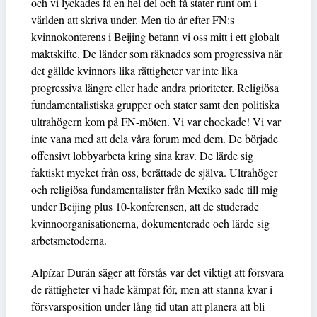
och vi lyckades få en hel del och få stater runt om i
världen att skriva under. Men tio år efter FN:s
kvinnokonferens i Beijing befann vi oss mitt i ett globalt
maktskifte. De länder som räknades som progressiva när
det gällde kvinnors lika rättigheter var inte lika
progressiva längre eller hade andra prioriteter. Religiösa
fundamentalistiska grupper och stater samt den politiska
ultrahögern kom på FN-möten. Vi var chockade! Vi var
inte vana med att dela våra forum med dem. De började
offensivt lobbyarbeta kring sina krav. De lärde sig
faktiskt mycket från oss, berättade de själva. Ultrahöger
och religiösa fundamentalister från Mexiko sade till mig
under Beijing plus 10-konferensen, att de studerade
kvinnoorganisationerna, dokumenterade och lärde sig
arbetsmetoderna.
Alpízar Durán säger att förstås var det viktigt att försvara
de rättigheter vi hade kämpat för, men att stanna kvar i
försvarsposition under lång tid utan att planera att bli