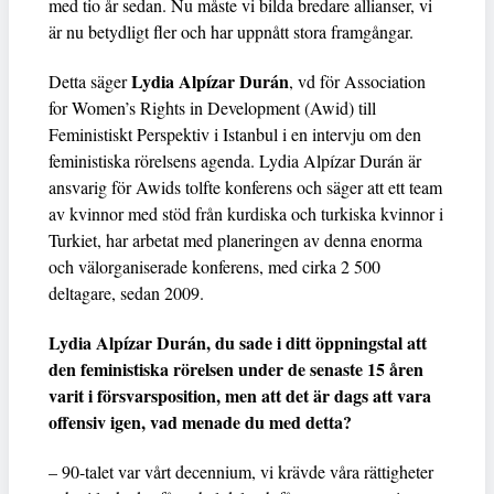
med tio år sedan. Nu måste vi bilda bredare allianser, vi
är nu betydligt fler och har uppnått stora framgångar.
Lydia Alpízar Durán
Detta säger
, vd för Association
for Women’s Rights in Development (Awid) till
Feministiskt Perspektiv i Istanbul i en intervju om den
feministiska rörelsens agenda. Lydia Alpízar Durán är
ansvarig för Awids tolfte konferens och säger att ett team
av kvinnor med stöd från kurdiska och turkiska kvinnor i
Turkiet, har arbetat med planeringen av denna enorma
och välorganiserade konferens, med cirka 2 500
deltagare, sedan 2009.
Lydia Alpízar Durán, du sade i ditt öppningstal att
den feministiska rörelsen under de senaste 15 åren
varit i försvarsposition, men att det är dags att vara
offensiv igen, vad menade du med detta?
– 90-talet var vårt decennium, vi krävde våra rättigheter