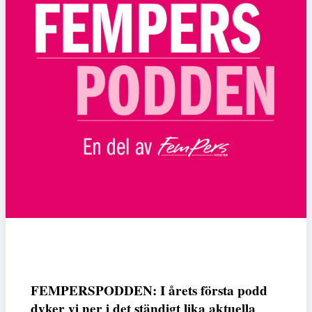
FEMPERSPODDEN: I årets första podd
dyker vi ner i det ständigt lika aktuella