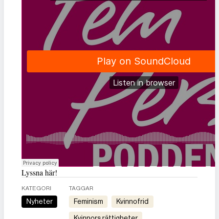
Lyssna här!
KATEGORI
TAGGAR
Nyheter
feminism
kvinnofrid
kvinnors rättigheter