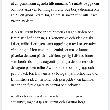
ut en gemensam agenda tillsammans. Vi måste bygga om
och förstärka vår befintliga rörelse och börja drömma om
att bli en global kraft. Jag är inte så säker att vi alla inser
vikten av detta.
Alpízar Durán betonar det historiska läge världen och
feminister befinner sig i. Ekonomiska och ideologiska
kriser, militariseringen samt uppgången av konservativa
värderingar. Hon menar att feminister måste kunna
påverka det som pågår i världen, ge sig i diskussioner
som berör lösningar, någonting många debattörer och
deltagare på den tolfte Awid-konferensen tog upp och
gav uttryck för. En känsla av befogat självförtroende över
feministiska idéer, visioner och perspektiv var kännbar
under den fyra dagars av samtal och debatter.
– Till och med världsbanken talar nu om ”gender
equality”, säger Alpízar Durán och skrattar högt.