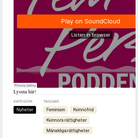
Lyssna här!
KATEGORI
TAGGAR
Nyheter
feminism
kvinnofrid
kvinnors rättigheter
mänskliga rättigheter