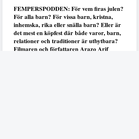
FEMPERSPODDEN: För vem firas julen?
För alla barn? För vissa barn, kristna,
inhemska, rika eller snälla barn? Eller är
det mest en köpfest där både varor, barn,
relationer och traditioner är utbytbara?
Filmaren och författaren Arazo Arif
adresserar samtliga frågor i den första
svenska julfilmen ur ett migrantperspektiv
– En juldröm – som hade premiär i SVT
23 december.
Fempers
Fempers evenemang
Dela