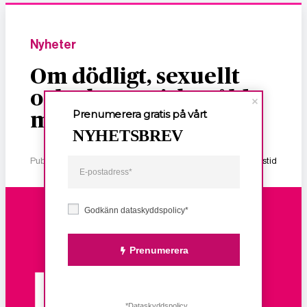
Nyheter
Om dödligt, sexuellt
och ekonomiskt våld
Prenumerera gratis på vårt
mot kvinnor
NYHETSBREV
Publicerad 2 januari, 2026
1 min lästid
Godkänn dataskyddspolicy*
Prenumerera
*Dataskyddspolicy